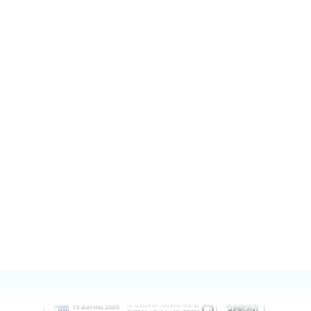
Pearls in medical education
Pearls in Medical Education ประจำปี 2569
696
รายละเอียด