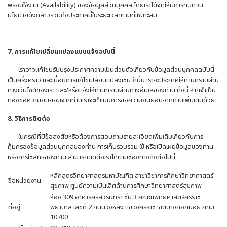
พร้อมใช้งาน (Availability) ของข้อมูลส่วนบุคคล โดยเราได้จัดให้มีการทบทวน
นโยบายดังกล่าวรวมถึงประกาศนี้ในระยะเวลาตามที่เหมาะสม
7
. การแก้ไขเปลี่ยนแปลงแบบแจ้งฉบับนี้
เราอาจแก้ไขปรับปรุงประกาศความเป็นส่วนตัวเกี่ยวกับข้อมูลส่วนบุคคลฉบับนี้
เป็นครั้งคราว และเมื่อมีการแก้ไขเปลี่ยนแปลงเช่นว่านั้น เราจะประกาศให้ท่านทราบผ่าน
ทางเว็บไซต์ของเรา และ/หรือแจ้งให้ท่านทราบผ่านทางอีเมลของท่าน ทั้งนี้ หากจำเป็น
ต้องขอความยินยอมจากท่านเราจะดำเนินการขอความยินยอมจากท่านเพิ่มเติมด้วย
8
. วิธีการติดต่อ
ในกรณีที่มีข้อสงสัยหรือต้องการสอบถามรายละเอียดเพิ่มเติมเกี่ยวกับการ
คุ้มครองข้อมูลส่วนบุคคลของท่าน การเก็บรวบรวม ใช้ หรือเปิดเผยข้อมูลของท่าน
หรือการใช้สิทธิของท่าน สามารถติดต่อเราได้ตามช่องทางดังต่อไปนี้
หลักสูตรวิทยาศาสตรมหาบัณฑิต สาขาวิชาการศึกษาวิทยาศาสตร์
ชื่อหน่วยงาน
สุขภาพ ศูนย์ความเป็นเลิศด้านการศึกษาวิทยาศาสตร์สุขภาพ
ห้อง 309 อาคารศรีสวรินทิรา ชั้น 3 คณะแพทยศาสตร์ศิริราช
ที่อยู่
พยาบาล เลขที่ 2 ถนนวังหลัง แขวงศิริราช เขตบางกอกน้อย กทม.
10700