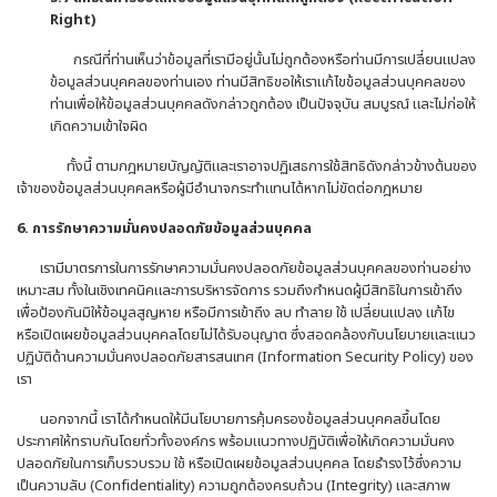
Right)
กรณีที่ท่านเห็นว่าข้อมูลที่เรามีอยู่นั้นไม่ถูกต้องหรือท่านมีการเปลี่ยนแปลง
ข้อมูลส่วนบุคคลของท่านเอง ท่านมีสิทธิขอให้เราแก้ไขข้อมูลส่วนบุคคลของ
ท่านเพื่อให้ข้อมูลส่วนบุคคลดังกล่าวถูกต้อง เป็นปัจจุบัน สมบูรณ์ และไม่ก่อให้
เกิดความเข้าใจผิด
ทั้งนี้ ตามกฎหมายบัญญัติและเราอาจปฏิเสธการใช้สิทธิดังกล่าวข้างต้นของ
เจ้าของข้อมูลส่วนบุคคลหรือผู้มีอำนาจกระทำแทนได้หากไม่ขัดต่อกฎหมาย
6. การรักษาความมั่นคงปลอดภัยข้อมูลส่วนบุคคล
เรามีมาตรการในการรักษาความมั่นคงปลอดภัยข้อมูลส่วนบุคคลของท่านอย่าง
เหมาะสม ทั้งในเชิงเทคนิคและการบริหารจัดการ รวมถึงกำหนดผู้มีสิทธิในการเข้าถึง
เพื่อป้องกันมิให้ข้อมูลสูญหาย หรือมีการเข้าถึง ลบ ทำลาย ใช้ เปลี่ยนแปลง แก้ไข
หรือเปิดเผยข้อมูลส่วนบุคคลโดยไม่ได้รับอนุญาต ซึ่งสอดคล้องกับนโยบายและแนว
ปฏิบัติด้านความมั่นคงปลอดภัยสารสนเทศ (Information Security Policy) ของ
เรา
นอกจากนี้ เราได้กำหนดให้มีนโยบายการคุ้มครองข้อมูลส่วนบุคคลขึ้นโดย
ประกาศให้ทราบกันโดยทั่วทั้งองค์กร พร้อมแนวทางปฏิบัติเพื่อให้เกิดความมั่นคง
ปลอดภัยในการเก็บรวบรวม ใช้ หรือเปิดเผยข้อมูลส่วนบุคคล โดยธำรงไว้ซึ่งความ
เป็นความลับ (Confidentiality) ความถูกต้องครบถ้วน (Integrity) และสภาพ