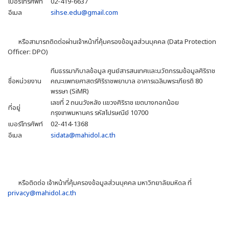
เบอร์โทรศัพท์
02-419-6637
อีเมล
sihse.edu@gmail.com
หรือสามารถติดต่อผ่านเจ้าหน้าที่คุ้มครองข้อมูลส่วนบุคคล (Data Protection
Officer: DPO)
ทีมธรรมาภิบาลข้อมูล ศูนย์สารสนเทศและนวัตกรรมข้อมูลศิริราช
ชื่อหน่วยงาน
คณะแพทยศาสตร์ศิริราชพยาบาล อาคารเฉลิมพระเกียรติ 80
พรรษา (SiMR)
เลขที่ 2 ถนนวังหลัง แขวงศิริราช เขตบางกอกน้อย
ที่อยู่
กรุงเทพมหานคร รหัสไปรษณีย์ 10700
เบอร์โทรศัพท์
02-414-1368
อีเมล
sidata@mahidol.ac.th
หรือติดต่อ เจ้าหน้าที่คุ้มครองข้อมูลส่วนบุคคล มหาวิทยาลัยมหิดล ที่
privacy@mahidol.ac.th