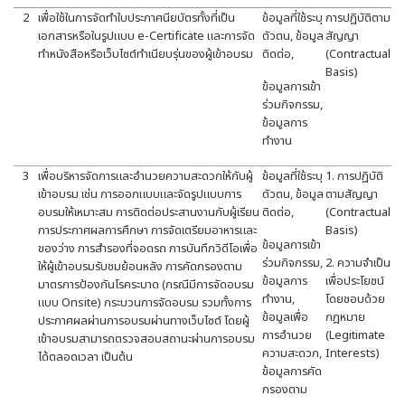
2
เพื่อใช้ในการจัดทำใบประกาศนียบัตรทั้งที่เป็น
ข้อมูลที่ใช้ระบุ
การปฏิบัติตาม
เอกสารหรือในรูปแบบ e-Certificate และการจัด
ตัวตน, ข้อมูล
สัญญา
ทำหนังสือหรือเว็บไซต์ทำเนียบรุ่นของผู้เข้าอบรม
ติดต่อ,
(Contractual
Basis)
ข้อมูลการเข้า
ร่วมกิจกรรม,
ข้อมูลการ
ทำงาน
3
เพื่อบริหารจัดการและอำนวยความสะดวกให้กับผู้
ข้อมูลที่ใช้ระบุ
1. การปฏิบัติ
เข้าอบรม เช่น การออกแบบและจัดรูปแบบการ
ตัวตน, ข้อมูล
ตามสัญญา
อบรมให้เหมาะสม การติดต่อประสานงานกับผู้เรียน
ติดต่อ,
(Contractual
การประกาศผลการศึกษา การจัดเตรียมอาหารและ
Basis)
ข้อมูลการเข้า
ของว่าง การสำรองที่จอดรถ การบันทึกวิดีโอเพื่อ
ร่วมกิจกรรม,
2. ความจำเป็น
ให้ผู้เข้าอบรมรับชมย้อนหลัง การคัดกรองตาม
ข้อมูลการ
เพื่อประโยชน์
มาตรการป้องกันโรคระบาด (กรณีมีการจัดอบรม
ทำงาน,
โดยชอบด้วย
แบบ Onsite) กระบวนการจัดอบรม รวมทั้งการ
ข้อมูลเพื่อ
กฎหมาย
ประกาศผลผ่านการอบรมผ่านทางเว็บไซต์ โดยผู้
การอำนวย
(Legitimate
เข้าอบรมสามารถตรวจสอบสถานะผ่านการอบรม
ความสะดวก,
Interests)
ได้ตลอดเวลา เป็นต้น
ข้อมูลการคัด
กรองตาม