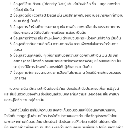
ข้อมูลที่ใช้ระบุตัวตน (Identity Data) เช่น คำนำหน้าชื่อ ชื่อ – สกุล ภาพถ่าย
(เดี่ยว) เป็นต้น
ข้อมูลติดต่อ (Contact Data) เช่น เบอร์โทรศัพท์มือถือ เบอร์โทรศัพท์ที่ทำงาน
อีเมล ที่อยู่ เป็นต้น
ข้อมูลการเข้าร่วมกิจกรรมต่าง ๆ เช่น ภาพนิ่ง ภาพเคลื่อนไหวบรรยากาศการ
เรียนการสอน วิดีโอบันทึกการเรียนการสอน เป็นต้น
ข้อมูลการทำงาน เช่น ตำแหน่งงาน ตำแหน่งบริหาร หน่วยงานที่สังกัด เป็นต้น
ข้อมูลเกี่ยวกับความคิดเห็น ความคาดหวัง ความพึงพอใจในการเข้าร่วมการ
อบรม
ข้อมูลส่วนบุคคลอื่น ๆ เพื่อการอำนวยความสะดวกตามจำเป็น เช่น ประเภท
อาหาร (กรณีมีการจัดเลี้ยงเบรคและ/หรืออาหารกลางวัน) ยี่ห้อและเลขทะเบียน
รถ (กรณีมีการสำรองที่จอดรถให้กับผู้เข้าอบรม) เป็นต้น
ข้อมูลการคัดกรองตามมาตรการป้องกันโรคระบาด (กรณีมีการจัดอบรมแบบ
Onsite)
ในบางกรณีเรามีความจำเป็นต้องใช้สำเนาบัตรประจำตัวประชาชนเพื่อการพิสูจน์
และยืนยันตัวตนของท่าน ซึ่งมีข้อมูลส่วนบุคคลที่มีความละเอียดอ่อน เช่น ศาสนา
และหมู่โลหิต รวมอยู่ด้วยนั้น
โดยทั่วไปแล้ว เราไม่มีความประสงค์จะเก็บรวบรวมและใช้ข้อมูลศาสนาและหมู่
โลหิตที่ปรากฏอยู่ในสำเนาบัตรประจำตัวประชาชนของท่านเพื่อวัตถุประสงค์ใดโดย
เฉพาะ หากท่านได้มอบสำเนาบัตรประจำตัวประชาชนให้แก่เรา ขอให้ท่านโปรดปกปิด
ข้อมูลดังกล่าวพร้อมลงนามกำกับ หรือท่านอาจมอบหมายให้เราปกปิดข้อมูลดังกล่าว