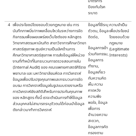
มาตรการ
ป้องกันโรค
ระบาด
4
เพื่อประโยชน์โดยชอบด้วยกฎหมาย เช่น การ
ข้อมูลที่ใช้ระบุ
ความจำเป็น
บันทึกภาพนิ่ง/ภาพเคลื่อนไหวในระหว่างการจัด
ตัวตน, ข้อมูล
เพื่อประโยชน์
กิจกรรมเพื่อเผยแพร่ลงเว็บไซต์ของ หลักสูตร
ติดต่อ,
โดยชอบด้วย
วิทยาศาสตรมหาบัณฑิต สาขาวิชาการศึกษาวิทยา
กฎหมาย
ข้อมูลการเข้า
ศาสตร์สุขภาพ ศูนย์ความเป็นเลิศด้านการ
(Legitimate
ร่วมกิจกรรม,
ศึกษาวิทยาศาสตร์สุขภาพ การส่งข้อมูลให้หน่วย
Interests)
ข้อมูลการ
งานที่ทำหน้าที่ในกระบวนการตรวจสอบภายใน
ทำงาน,
(Internal Audit) ของ คณะแพทยศาสตร์ศิริราช
ข้อมูลเกี่ยว
พยาบาล และ มหาวิทยาลัยมหิดล การวิเคราะห์
กับความคิด
ข้อมูลเพื่อปรับปรุงคุณภาพและกระบวนการจัด
เห็น ความ
อบรม การวิเคราะห์ข้อมูลในรูปแบบรายงานหรือ
คาดหวัง
การวิเคราะห์เชิงสถิติสำหรับการประกันคุณภาพ
ความพึง
ของ หลักสูตร ทั้งนี้ เราจะดำเนินการทำให้ข้อมูล
พอใจ, ข้อมูล
ส่วนบุคคลไม่สามารถระบุตัวตนได้ก่อนนำข้อมูล
เพื่อการ
ดังกล่าวมาทำการวิเคราะห์
อำนวยความ
สะดวก,
ข้อมูลการคัด
กรองตาม