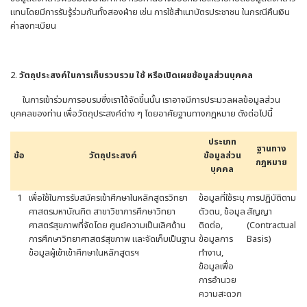
แทนโดยมีการรับรู้ร่วมกันทั้งสองฝ่าย เช่น การใช้สำเนาบัตรประชาชน ในกรณีคืนเงิน
ค่าลงทะเบียน
2.
วัตถุประสงค์ในการเก็บรวบรวม ใช้ หรือเปิดเผยข้อมูลส่วนบุคคล
ในการเข้าร่วมการอบรมซึ่งเราได้จัดขึ้นนั้น เราอาจมีการประมวลผลข้อมูลส่วน
บุคคลของท่าน เพื่อวัตถุประสงค์ต่าง ๆ โดยอาศัยฐานทางกฎหมาย ดังต่อไปนี้
ประเภท
ฐานทาง
ข้อ
วัตถุประสงค์
ข้อมูลส่วน
กฎหมาย
บุคคล
1
เพื่อใช้ในการรับสมัครเข้าศึกษาในหลักสูตรวิทยา
ข้อมูลที่ใช้ระบุ
การปฏิบัติตาม
ศาสตรมหาบัณฑิต สาขาวิชาการศึกษาวิทยา
ตัวตน, ข้อมูล
สัญญา
ศาสตร์สุขภาพที่จัดโดย ศูนย์ความเป็นเลิศด้าน
ติดต่อ,
(Contractual
การศึกษาวิทยาศาสตร์สุขภาพ และจัดเก็บเป็นฐาน
ข้อมูลการ
Basis)
ข้อมูลผู้เข้าเข้าศึกษาในหลักสูตรฯ
ทำงาน,
ข้อมูลเพื่อ
การอำนวย
ความสะดวก