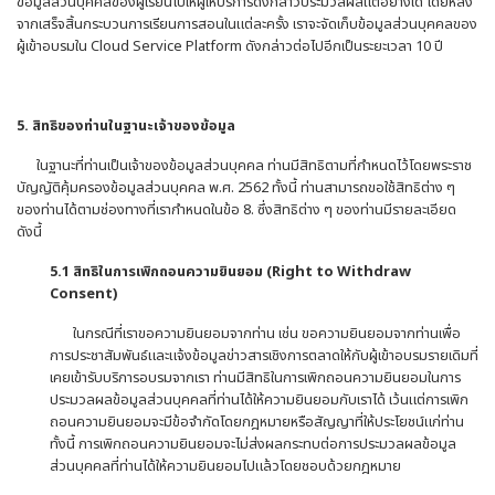
ข้อมูลส่วนบุคคลของผู้เรียนไปให้ผู้ให้บริการดังกล่าวประมวลผลแต่อย่างใด โดยหลัง
จากเสร็จสิ้นกระบวนการเรียนการสอนในแต่ละครั้ง เราจะจัดเก็บข้อมูลส่วนบุคคลของ
ผู้เข้าอบรมใน Cloud Service Platform ดังกล่าวต่อไปอีกเป็นระยะเวลา 10 ปี
5. สิทธิของท่านในฐานะเจ้าของข้อมูล
ในฐานะที่ท่านเป็นเจ้าของข้อมูลส่วนบุคคล ท่านมีสิทธิตามที่กำหนดไว้โดยพระราช
บัญญัติคุ้มครองข้อมูลส่วนบุคคล พ.ศ. 2562 ทั้งนี้ ท่านสามารถขอใช้สิทธิต่าง ๆ
ของท่านได้ตามช่องทางที่เรากำหนดในข้อ 8. ซึ่งสิทธิต่าง ๆ ของท่านมีรายละเอียด
ดังนี้
5
.1 สิทธิในการเพิกถอนความยินยอม (
Right to Withdraw
Consent)
ในกรณีที่เราขอความยินยอมจากท่าน เช่น ขอความยินยอมจากท่านเพื่อ
การประชาสัมพันธ์และแจ้งข้อมูลข่าวสารเชิงการตลาดให้กับผู้เข้าอบรมรายเดิมที่
เคยเข้ารับบริการอบรมจากเรา ท่านมีสิทธิในการเพิกถอนความยินยอมในการ
ประมวลผลข้อมูลส่วนบุคคลที่ท่านได้ให้ความยินยอมกับเราได้ เว้นแต่การเพิก
ถอนความยินยอมจะมีข้อจำกัดโดยกฎหมายหรือสัญญาที่ให้ประโยชน์แก่ท่าน
ทั้งนี้ การเพิกถอนความยินยอมจะไม่ส่งผลกระทบต่อการประมวลผลข้อมูล
ส่วนบุคคลที่ท่านได้ให้ความยินยอมไปแล้วโดยชอบด้วยกฎหมาย