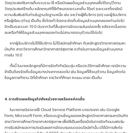
วัตถุประสงค์ในการเก็บรวบรวม ใช้ หรือเปิดเผยข้อมูลส่วนบุคคลซึ่งได้ระบุไว้ตาม
วัตถุประสงค์ข้างต้น หลักเกณฑ์ที่ใช้กำหนดระยะเวลาเก็บ ได้แก่ ระยะเวลาที่เรายังมี
ความสัมพันธ์กับท่านในฐานะใดฐานะหนึ่ง เช่น ระหว่างผู้ให้บริการ (เรา) และผู้รับบริการ
หรือผู้เรียน (ท่าน) เป็นต้น ซึ่งโดยทั่วไปเราจะจัดเก็บข้อมูลส่วนบุคคลของท่านต่อไป
อีกเป็นระยะเวลา 10 ปี นับจากวันที่สิ้นสุดการจัดอบรมในแต่ละครั้ง หลังจากนั้นเราจะ
ลบหรือทำให้ข้อมูลส่วนบุคคลของท่านไม่สามารถระบุตัวตนได้ต่อไป
หากผู้รับบริการไม่ได้ใช้บริการ ไม่ได้สมัครเข้าศึกษา กับหลักสูตรวิทยาศาสตรมหา
บัณฑิต สาขาวิชาการศึกษาวิทยาศาสตร์สุขภาพ จะดำเนินการลบข้อมูลส่วนบุคคล
ภายใน 10 ปี
ทั้งนี้ ในบางหลักสูตรที่มีการจัดทำทำเนียบรุ่น หรือประวัติการเข้าศึกษา เรามีความ
จำเป็นต้องจัดเก็บข้อมูลบางประเภทตลอดไป เช่น ข้อมูลที่ใช้ระบุตัวตน ข้อมูลติดต่อ
ข้อมูลการทำงาน ปีที่เข้าศึกษา รายวิชาที่ศึกษา คะแนน เกรด เป็นต้น
4. การเปิดเผยข้อมูลไปยังหน่วยงานหรือองค์กรอื่น
ในบางกรณีเราอาจใช้ Cloud Service Platform บางประเภท เช่น Google
Form, Microsoft Form, หรือระบบฐานข้อมูลของหลักสูตรวิทยาศาสตรมหาบัณฑิต
สาขาวิชาการศึกษาวิทยาศาสตร์สุขภาพ เพื่อใช้เป็นเครื่องมือในการจัดทำแบบฟอร์ม
การรับสมัครและการประเมินผลการจัดอบรมแบบออนไลน์เท่านั้น มิได้มีการส่งต่อ