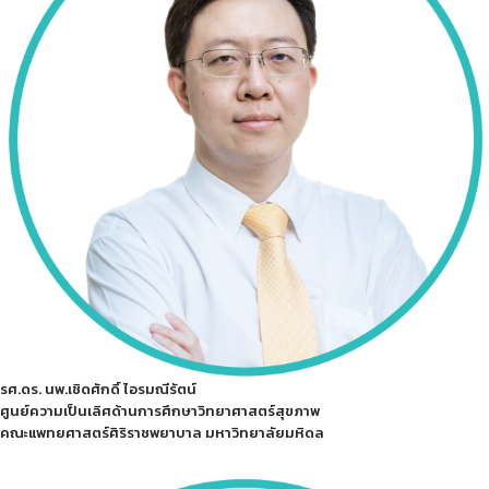
รศ.ดร. นพ.เชิดศักดิ์ ไอรมณีรัตน์
ศูนย์ความเป็นเลิศด้านการศึกษาวิทยาศาสตร์สุขภาพ
คณะแพทยศาสตร์ศิริราชพยาบาล มหาวิทยาลัยมหิดล