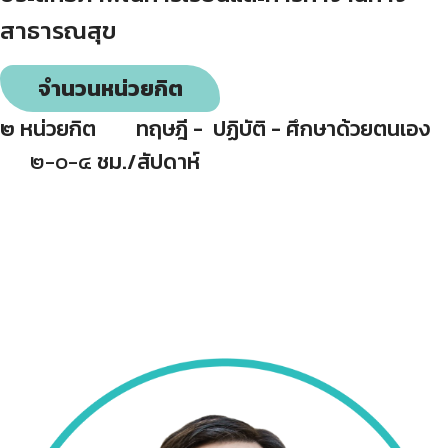
สาธารณสุข
จำนวนหน่วยกิต
๒ หน่วยกิต ทฤษฎี - ปฏิบัติ - ศึกษาด้วยตนเอง
๒-๐-๔
ชม./สัปดาห์