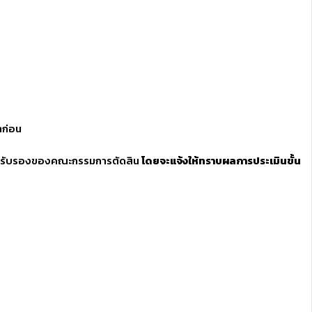
าก่อน
มติรับรองของคณะกรรมการตัดสิน
โดยจะแจ้งให้ทราบผลการประเมินขั้น