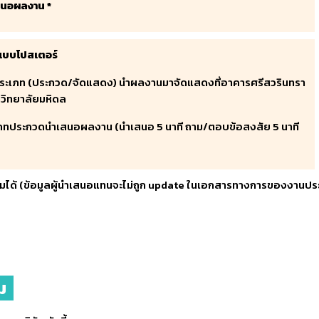
ำเสนอผลงาน
*
แบบโปสเตอร์
ประเภท (ประกวด/จัดแสดง) นำผลงานมาจัดแสดงที่อาคารศรีสวรินทรา
วิทยาลัยมหิดล
เภทประกวดนำเสนอผลงาน (นำเสนอ 5 นาที ถาม/ตอบข้อสงสัย 5 นาที
กรรมได้ (ข้อมูลผู้นำเสนอแทนจะไม่ถูก update ในเอกสารทางการของงานประชุ
รม