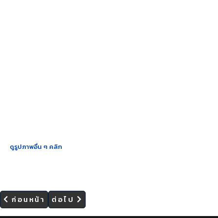
ดูรูปภาพอื่น ๆ คลิก
เนื้อหาก่อนหน้า: ศูนย์ SHEE จัดโครงการอบรม Eva
เนื้อหาถัดไป: ศูนย์ SHEE จัดการแข่งขัน
ก่อนหน้า
ต่อไป