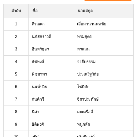
ลำดับ
ชื่อ
นามสกุล
1
ศิรณตา
เอี่ยมวนานนทชัย
2
นภัสสราวดี
พรมสูตร
3
อินทร์ธุอร
พรแสน
4
ธัชพงศ์
จงสืบธรรม
5
พิชชาพร
ประเสริฐวิกัย
6
นนท์ปวิธ
โชติชัย
7
กันต์กวี
จิตรประทักษ์
8
นิศา
มะเครือสี
9
ธิติพงศ์
หนูกลัด
10
วริศ
ศรีสุริเวศน์