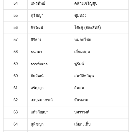
54
แพรทิพย์
คล้ายเจริญสุข
55
ภูริชญา
ชุมทอง
56
จิรวัฒน์
โต๊ะสู (สละสิทธิ์)
57
สิริธาร
หมอกไชย
58
ธนาพร
เอี่ยมสกุล
59
ธรรพ์ณธร
ชูรัตน์
60
ปิยวัฒน์
สมบัติทวีพูน
61
สรัญญา
ส้มสุ่ม
62
เบญจมาภรณ์
จันทงาม
63
แก้วกัญญา
บุศราวงศ์
64
สุพิชญา
เล็บกะเต็บ