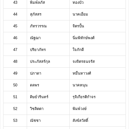
43
พิมพ์ลภัส
ทองบัว
44
สุภัสสร
นาคเอี่ยม
45
ภัทรวรรณ
จิตรปั้น
46
ณัฐฌา
นิ่มพิทักษ์พงศ์
47
ปริยาภัทร
ใจภักดี
48
ประภัสสร์กุล
จงจิตรธนจรัส
49
ปภาดา
หมื่นหาวงศ์
50
ดลพร
นาคหนุน
51
ดิษย์วรินทร์
รุจิเกียรติกำจร
52
วิชลิตตา
พิมพ์วงษ์
53
ณัชชา
สังข์สวัสดิ์