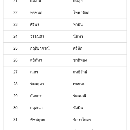
21
ศีลงาม
แซ่อุ๋ย
22
พรชนก
โทษาดิลก
23
ศิริพร
ทาปัน
24
วรรณศร
นันทา
25
กฤติยาภรณ์
ศรีฟัก
26
สุธิภัทร
ชาติทอง
27
ณดา
สุทธิรักษ์
28
รัตนสุดา
เพอเหม
29
กัลยกร
รัตนมณี
30
กฤศณา
หัสดิน
31
พิชชยุทธ
รักษาโคตร