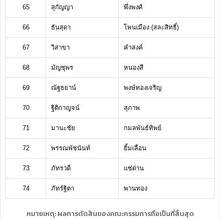
65
สุกัญญา
พึ่งพงศ์
66
ธันสุดา
โพนเมือง (สละสิทธิ์)
67
วิสาขา
คำสงค์
68
มัญชุพร
หนองสี
69
ณัฐธยาน์
พงษ์ทองเจริญ
70
ฐิติกาญจน์
สุภาพ
71
มานะชัย
กมลพันธ์ทิพย์
72
พรรณพัชนันท์
ยิ้มเลื่อน
73
ภัทรวดี
แซ่ด่าน
74
ภัทร์ฐิตา
พานทอง
หมายเหตุ: ผลการตัดสินของคณะกรรมการถือเป็นที่สิ้นสุด