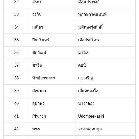
32
สรธร
มีสมปราชญ์
33
วรวิช
พฤกษารัตนนนท์
34
เสถียร
นทีทองรุ่งศักดิ์
35
ปิยะรินทร์
เตือประโคน
36
ชัยวัฒน์
มานัส
37
ชารีฟ
ดอนิ
38
ทิพย์ธรรมพร
สุขเจริญ
39
ณิชาภา
เอียดทองใส
40
อุมาพร
นาวาล่อง
41
Phurich
Udomteekasiri
42
พชร
วรเดชอุดมกุล