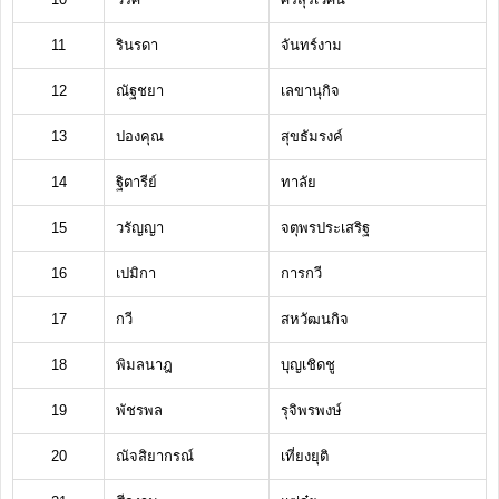
11
รินรดา
จันทร์งาม
12
ณัฐชยา
เลขานุกิจ
13
ปองคุณ
สุขธัมรงค์
14
ฐิตารีย์
ทาลัย
15
วรัญญา
จตุพรประเสริฐ
16
เปมิกา
การกวี
17
กวี
สหวัฒนกิจ
18
พิมลนาฎ
บุญเชิดชู
19
พัชรพล
รุจิพรพงษ์
20
ณัจสิยากรณ์
เที่ยงยุติ