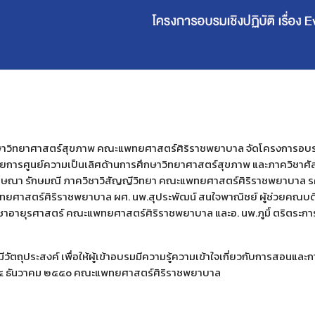
รศึกษาวิทยาศาสตร์สุขภาพ คณะแพทยศาสตร์ศิริราชพยาบาล จัดโครงการอบ
ผู้อำนวยการศูนย์ความเป็นเลิศด้านการศึกษาวิทยาศาสตร์สุขภาพ และภาคว
ษณา รักษมณี ภาควิชาวิสัญญีวิทยา คณะแพทยศาสตร์ศิริราชพยาบาล ร
ยศาสตร์ศิริราชพยาบาล ผศ. นพ.สุประพัฒน์ สนใจพาณิชย์ ผู้ช่วยคณบ
ชาอายุรศาสตร์ คณะแพทยศาสตร์ศิริราชพยาบาล และอ. นพ.ภูมิ์ ตริตระก
ตถุประสงค์ เพื่อให้ผู้เข้าอบรมมีความรู้ความเข้าใจเกี่ยวกับการสอนแ
รษา ๕ ธันวาคม ๒๕๕o คณะแพทยศาสตร์ศิริราชพยาบาล