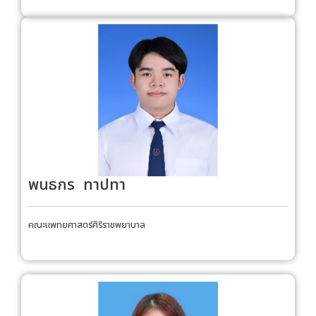
พนธกร ทาปทา
คณะแพทยศาสตร์ศิริราชพยาบาล