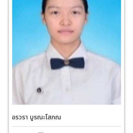
อรวรา บูรณะโสภณ