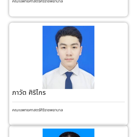
คณะแพทยศาสตร์ศิริราชพยาบาล
ภาวัต ศิริไกร
คณะแพทยศาสตร์ศิริราชพยาบาล