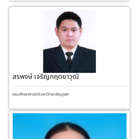
สรพงษ์ เจริญกฤตยาวุฒิ
คณะศึกษาศาสตร์ มหาวิทยาลัยบูรพา