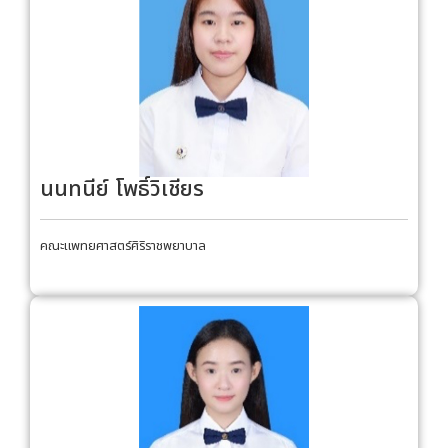
นนทนีย์ โพธิ์วิเชียร
คณะแพทยศาสตร์ศิริราชพยาบาล