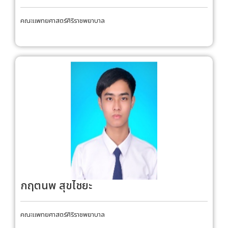
คณะแพทยศาสตร์ศิริราชพยาบาล
กฤตนพ สุขไชยะ
คณะแพทยศาสตร์ศิริราชพยาบาล