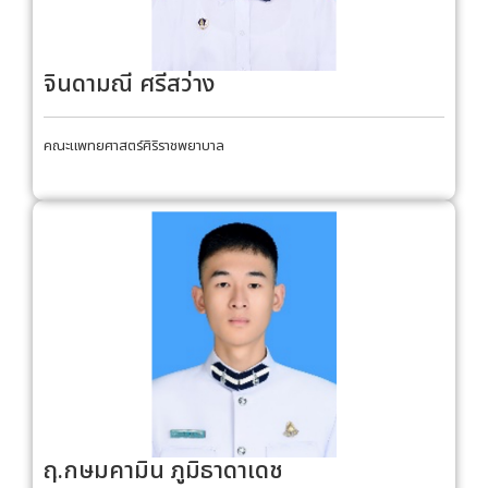
จินดามณี ศรีสว่าง
คณะแพทยศาสตร์ศิริราชพยาบาล
ฤ.กษมคามิน ภูมิธาดาเดช