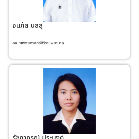
จินภัส นิลสุ
คณะแพทยศาสตร์ศิริราชพยาบาล
รัชฎาภรณ์ ประมงค์