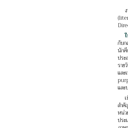
งานว
(lit
Dire
ใ
กับก
นักศ
ประส
รายว
และเ
purp
และบ
เนื้
สำคั
หน่ว
ประเ
ภาพร