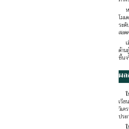
หลั
โมเด
ระดั
สอดค
เมื่
ด้าน
ขึ้น
ผลล
ในงา
เรีย
วิเค
ประก
ในมิ