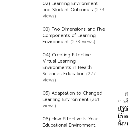
02) Learning Environment
and Student Outcomes
(278
views)
03) Two Dimensions and Five
Components of Learning
Environment
(273 views)
04) Creating Effective
Virtual Learning
Environments in Health
Sciences Education
(277
views)
สภาพ
05) Adaptation to Changed
Learning Environment
(261
การศ
views)
ปฏิบ
ใช้ 
06) How Effective Is Your
ทั้ง
Educational Environment,