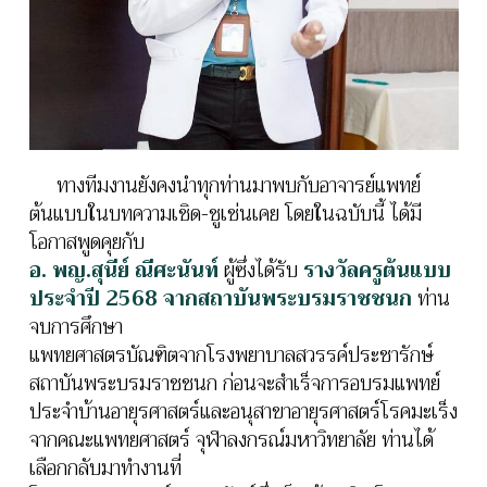
11) Educational movement: Improving learning
environment in thai health science schools
(232
views)
12) SHEE Sharing: Developing a Conceptual
Model of Self-Directed Learning in Virtual
Environments for Medical Sciences Students
ทางทีมงานยังคงนำทุกท่านมาพบกับอาจารย์แพทย์
(203 views)
ต้นแบบในบทความเชิด-ชูเช่นเคย โดยในฉบับนี้ ได้มี
13) SHEE Research: Considering the Belmont
โอกาสพูดคุยกับ
Report in Medical Education Research (3)
อ. พญ.สุนีย์ ณีศะนันท์
ผู้ซึ่งได้รับ
รางวัลครูต้นแบบ
Beneficence
(242 views)
ประจำปี 2568 จากสถาบันพระบรมราชชนก
ท่าน
จบการศึกษา
14) Click&Go with Technology: Technologically
แพทยศาสตรบัณฑิตจากโรงพยาบาลสวรรค์ประชารักษ์
Enhanced Learning Environment
(229 views)
สถาบันพระบรมราชชนก ก่อนจะสำเร็จการอบรมแพทย์
ประจำบ้านอายุรศาสตร์และอนุสาขาอายุรศาสตร์โรคมะเร็ง
จากคณะแพทยศาสตร์ จุฬาลงกรณ์มหาวิทยาลัย ท่านได้
เลือกกลับมาทำงานที่