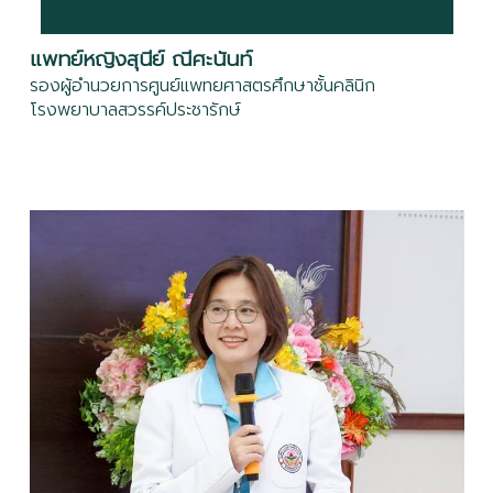
views)
แพทย์หญิงสุนีย์ ณีศะนันท์
05) Adaptation to Changed Learning
Environment
(261 views)
รองผู้อำนวยการศูนย์แพทยศาสตรศึกษาชั้นคลินิก
โรงพยาบาลสวรรค์ประชารักษ์
06) How Effective Is Your Educational
Environment, and How to Measure It
(387 views)
07) Message from Deputy Dean
(218 views)
08) Students' voice: Students' Perspectives on
Educational environment
(281 views)
09) เชิด-ชู: บทสัมภาษณ์ผู้ได้รับรางวัล “ครูต้นแบบ”
ประจำปี 2568 จากสถาบันพระบรมราชชนก
(321 views)
10) สับ สรรพ ศัพท์: Intentional adaptability,
Sociomateriality, Psychological safety, Cognitive
load theory
(272 views)