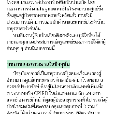
โรงพยาบาลสวรรค์ประชารักษ์ซึ่งเป็นบ้านเกิด โดย
นอกจากการทำงานในฐานะแพทย์ในโรงพยาบาลศูนย์ซึ่ง
ต้องดูแลผู้ป่วยจากหลากหลายจังหวัดแล้ว ท่านยังมี
ประสบการณ์ด้านการสอนนักศึกษาและแพทย์ประจำบ้าน
อายุรศาสตร์เช่นกัน
ทางทีมงานรู้สึกเป็นเกียรติอย่างยิ่งและภูมิใจที่จะได้
ถ่ายทอดมุมมองประสบการณ์ครูแพทย์ของอาจารย์ให้แก่ผู้
อ่านทุก ๆ ท่านในบทความนี้
บทบาทและภาระงานในปัจจุบัน
ปัจจุบันอาจารย์เป็นอายุรแพทย์โรคมะเร็งและรองผู้
อำนวยการศูนย์แพทยศาสตรศึกษาชั้นคลินิกโรงพยาบาล
สวรรค์ประชารักษ์ ซึ่งอยู่ในโครงการผลิตแพทย์เพิ่มเพื่อ
ชาวชนบทหรือ CPIRD ในส่วนของงานบริการทางการ
แพทย์ อาจารย์มีหน้าที่ดูแลผู้ป่วยอายุรกรรมทั่วไป รวมถึงผู้
ป่วยโรคมะเร็งซึ่งจะครอบคลุมเขตสุขภาพที่ 3 รวม 5
จังหวัด ได้แก่ นครสวรรค์ กำแพงเพชร พิจิตร ชัยนาท