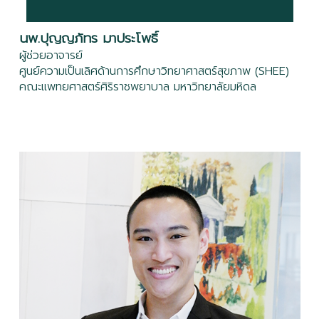
views)
นพ.ปุญญภัทร มาประโพธิ์
05) Adaptation to Changed Learning
Environment
(260 views)
ผู้ช่วยอาจารย์
ศูนย์ความเป็นเลิศด้านการศึกษาวิทยาศาสตร์สุขภาพ (SHEE)
คณะแพทยศาสตร์ศิริราชพยาบาล มหาวิทยาลัยมหิดล
06) How Effective Is Your Educational
Environment, and How to Measure It
(385 views)
07) Message from Deputy Dean
(218 views)
08) Students' voice: Students' Perspectives on
Educational environment
(281 views)
09) เชิด-ชู: บทสัมภาษณ์ผู้ได้รับรางวัล “ครูต้นแบบ”
ประจำปี 2568 จากสถาบันพระบรมราชชนก
(317 views)
10) สับ สรรพ ศัพท์: Intentional adaptability,
Sociomateriality, Psychological safety, Cognitive
load theory
(271 views)