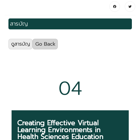
สารบัญ
ดูสารบัญ
Go Back
01) Executive Talk: Strengthening Educational
Environment in Health Science Schools
(301
views)
04
02) Learning Environment and Student
Outcomes
(277 views)
03) Two Dimensions and Five Components of
Learning Environment
(273 views)
Creating Effective Virtual
Learning Environments in
04) Creating Effective Virtual Learning
Health Sciences Education
Environments in Health Sciences Education
(276