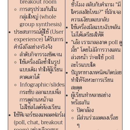
breakout room
ชั่วโมง สลับกับคำถาม “มี
การสรุปร่วมกันใน
ใครสงสัยไหม?” ที่มักเจอ
กลุ่มใหญ่ (whole
ความเงียบตอบกลับ
group synthesis)
ใช้เครื่องมือแบบฉับพลัน
ประสบการณ์ผู้ใช้ (User
ไม่ได้เตรียมให้ดี
experience) ได้รับการ
“เอ้อ เรามาลองกด poll ดู
คำนึงถึงอย่างจริงจัง
มั้ย” โดยไม่มีการวางแผน
ลำดับกิจกรรมชัดเจน
ล่วงหน้า ว่าจะใช้ poll
ใช้เครื่องมือซ้ำในรูป
อะไรแบบใด
แบบเดิม ทำให้ผู้เรียน
ปัญหาทางเทคนิคเกิดบ่อย
คาดเดาได้
ทำให้จังหวะการเรียน
Infographic/slides
สะดุด
กระชับ ออกแบบเพื่อ
ผู้เรียนทำหลายอย่าง
การดูผ่านหน้าจอ
พร้อมกัน
ไม่ใช่สไลด์ห้องเรียน
ปิดกล้อง
ใช้ฟีเจอร์ของแพลตฟอร์ม
มีส่วนร่วมลดลงเรื่อย
(poll, chat, breakout
ๆ
room) อย่างเลือกสรร