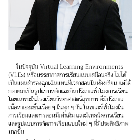
11) Educational movement: Improving learning
environment in thai health science schools
(230
views)
12) SHEE Sharing: Developing a Conceptual
Model of Self-Directed Learning in Virtual
Environments for Medical Sciences Students
(201 views)
ในปัจจุบัน Virtual Learning Environments
13) SHEE Research: Considering the Belmont
(VLEs) หรือบรรยากาศการเรียนแบบเสมือนจริง ไม่ได้
Report in Medical Education Research (3)
Beneficence
(241 views)
เป็นแผนสำรองฉุกเฉินแทนที่เวลาสอนในห้องเรียน แต่ได้
กลายมาเป็นรูปแบบหลักและกินปริมาณชั่วโมงการเรียน
14) Click&Go with Technology: Technologically
โดยเฉพาะในโรงเรียนวิทยาศาสตร์สุขภาพ ที่มีปริมาณ
Enhanced Learning Environment
(229 views)
เนื้อหาเยอะขึ้นเรื่อย ๆ ในทุก ๆ วัน ในขณะที่ชั่วโมงใน
การเรียนและการสอนมีเท่าเดิม และมีเทคนิคการเรียน
และรูปแบบการจัดการเรียนแบบใหม่ ๆ ที่มีประสิทธิภาพ
มากขึ้น