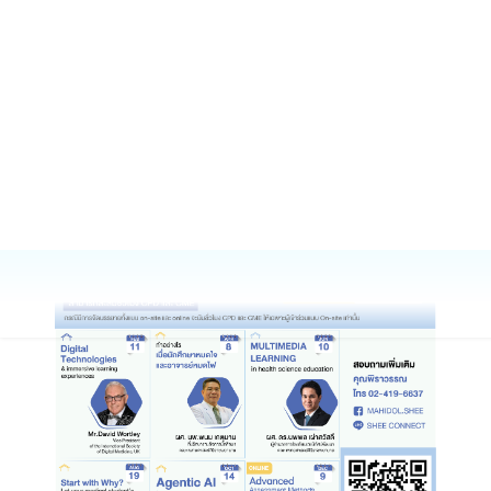
Pearls in medical education
Digital technologies and immersive learning
experiences
966
รายละเอียด