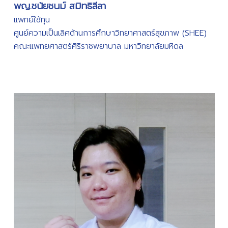
04) Teaching Health Systems Science (HSS) in
พญ.ชนัยชนม์ สมิทธิลีลา
Postgraduate Education
(814 views)
แพทย์ใช้ทุน
ศูนย์ความเป็นเลิศด้านการศึกษาวิทยาศาสตร์สุขภาพ (SHEE)
05) Assessment of Health Systems Science
คณะแพทยศาสตร์ศิริราชพยาบาล มหาวิทยาลัยมหิดล
Competencies in Medical Schools
(522 views)
06) Message from Deputy Dean
(422 views)
07) Students’ voice: Students' Perspectives on
Lesson in Health Systems Science
(424 views)
08) เชิด - ชู: บทสัมภาษณ์ผู้ได้รับรางวัลทุนเจ้าพระยาพระ
เสด็จสุเรนทราธิบดี ประจำปี 2566
(293 views)
09) สับ สรรพ ศัพท์: ระบบนิเวศของการดูแลสุขภาพ, การ
ดูแลรักษาแบบเน้นคุณค่า, สุขภาพประชากร, และวิธีคิดเชิง
ระบบ
(863 views)
10) Educational movement: Health Systems
Science Education in Thai Health Science