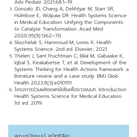
Adv Pediatr 2021;68:1–19.
Gonzalo JD, Chang A, Dekhtyar M, Starr SR,
Holmboe E, Wolpaw DR. Health Systems Science
in Medical Education: Unifying the Components
to Catalyze Transformation. Acad Med
2020;95(9):1362–70.
Skochelak S, Hammoud M, Lomis K. Health
Systems Science. 2nd ed. Elsevier; 2021.
Thelen J, Sant Fruchtman C, Bilal M, Gabaake K,
Iqbal S, Keakabetse T, et al. Development of the
Systems Thinking for Health Actions framework: a
literature review and a case study. BMJ Glob
Health 2023;8(3):e010191.
โครงการร่วมผลิตแพทย์เพิ่มเพื่อชาวชนบท. Introduction
Health Systems Science for Medical Education.
1st ed. 2019.
พญ.ชนัยชนม์ สมิทธิลีลา