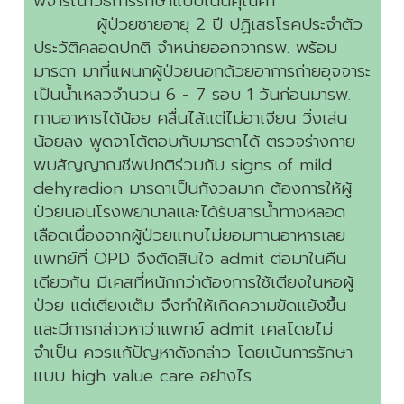
พิจารณาวิธีการรักษาแบบเน้นคุณค่า
ผู้ป่วยชายอายุ 2 ปี ปฏิเสธโรคประจำตัว
ประวัติคลอดปกติ จำหน่ายออกจากรพ. พร้อม
มารดา มาที่แผนกผู้ป่วยนอกด้วยอาการถ่ายอุจจาระ
เป็นน้ำเหลวจำนวน 6 - 7 รอบ 1 วันก่อนมารพ.
ทานอาหารได้น้อย คลื่นไส้แต่ไม่อาเจียน วิ่งเล่น
น้อยลง พูดจาโต้ตอบกับมารดาได้ ตรวจร่างกาย
พบสัญญาณชีพปกติร่วมกับ signs of mild
dehyradion มารดาเป็นกังวลมาก ต้องการให้ผู้
ป่วยนอนโรงพยาบาลและได้รับสารน้ำทางหลอด
เลือดเนื่องจากผู้ป่วยแทบไม่ยอมทานอาหารเลย
แพทย์ที่ OPD จึงตัดสินใจ admit ต่อมาในคืน
เดียวกัน มีเคสที่หนักกว่าต้องการใช้เตียงในหอผู้
ป่วย แต่เตียงเต็ม จึงทำให้เกิดความขัดแย้งขึ้น
และมีการกล่าวหาว่าแพทย์ admit เคสโดยไม่
จำเป็น ควรแก้ปัญหาดังกล่าว โดยเน้นการรักษา
แบบ high value care อย่างไร