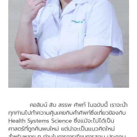
Schools
(392 views)
11) SHEE sharing: แพทย์ยุคใหม่กับแนวคิดพลเมืองของ
ระบบสุขภาพ
(404 views)
12) SHEE Research - Considering the Belmont
Report in Health Science Education Research
(2): Justice
(377 views)
13) Click&Go with Technology - How Should We
Teach Health Systems Science in the Age of
Artificial Intelligence
(372 views)
14) SHEE Podcast
(308 views)
คอลัมน์ สับ สรรพ ศัพท์ ในฉบับนี้ เราจะนำ
15) Gallery
(307 views)
ทุกท่านไปทำความคุ้นเคยกับคำศัพท์ซึ่งเกี่ยวข้องกับ
Health Systems Science ซึ่งแม้จะไม่ได้เป็น
ศาสตร์ที่ถูกค้นพบใหม่ แต่น่าจะเป็นแนวคิดใหม่
สำหรับหลาย ๆ ท่านในการการเรียนการสอน ประกอบ