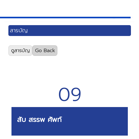
สารบัญ
ดูสารบัญ
Go Back
01) Executive Talk: Educating Health Systems
Science in a Medical School
(541 views)
09
02) Teaching Health Systems Science and
Systems Thinking for Complex Problem-Solving
in Health Systems
(805 views)
03) ปัจจัยสำคัญที่มีอิทธิพลต่อการหล่อหลอมบัณฑิต
สับ สรรพ ศัพท์
แพทย์ให้เป็นผู้สร้างการเปลี่ยนแปลง และวิธีการจัดการเรียน
การสอนสำหรับศาสตร์ระบบสุขภาพ
(603 views)