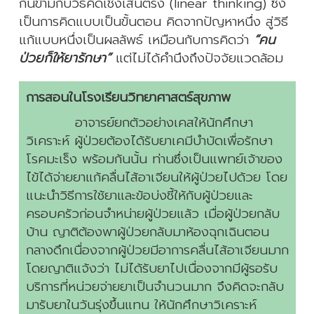
กันข้ามกับวิธีคิดเชิงเส้นตรง (linear thinking) ซึ่ง
เป็นการคิดแบบเป็นขั้นตอน คิดจากปัญหาหนึ่ง สู่วิธี
แก้แบบหนึ่งเป็นผลลัพธ์ เหมือนกับการคิดว่า
“คน
ป่วยก็ให้ยารักษา”
แต่ไม่ได้คำนึงถึงปัจจัยแวดล้อม
การสอนในโรงเรียนวิทยาศาสตร์สุขภาพ
อาจารย์ยกตัวอย่างเคสให้นักศึกษา
วิเคราะห์ ผู้ป่วยต้องได้รับยาเคมีบำบัดเพื่อรักษา
โรคมะเร็ง พร้อมกันนั้น ท่านซึ่งเป็นแพทย์เจ้าของ
ไข้ได้จ่ายยาแก้คลื่นไส้อาเจียนให้ผู้ป่วยไปด้วย โดย
แนะนำวิธีการใช้ยาและข้อบ่งชี้ให้กับผู้ป่วยและ
ครอบครัวก่อนจำหน่ายผู้ป่วยแล้ว เมื่อผู้ป่วยกลับ
บ้าน ญาติต้องพาผู้ป่วยกลับมาห้องฉุกเฉินตอน
กลางดึกเนื่องจากผู้ป่วยมีอาการคลื่นไส้อาเจียนมาก
โดยญาติแจ้งว่า ไม่ได้รับยาไปเนื่องจากมีผู้รอรับ
บริการที่หน่วยจ่ายยาเป็นจำนวนมาก จึงคิดจะกลับ
มารับยาในวันรุ่งขึ้นแทน ให้นักศึกษาวิเคราะห์