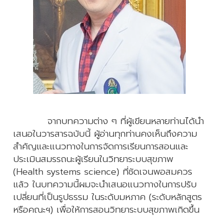
11) SHEE sharing: แพทย์ยุคใหม่กับแนวคิดพลเมืองของ
ระบบสุขภาพ
(404 views)
12) SHEE Research - Considering the Belmont
Report in Health Science Education Research
(2): Justice
(377 views)
13) Click&Go with Technology - How Should We
Teach Health Systems Science in the Age of
Artificial Intelligence
(372 views)
จากบทความต่าง ๆ ที่ผู้เขียนหลายท่านได้นำ
เสนอในวารสารฉบับนี้ ผู้อ่านทุกท่านคงเห็นถึงความ
14) SHEE Podcast
(308 views)
สำคัญและแนวทางในการจัดการเรียนการสอนและ
ประเมินสมรรถนะผู้เรียนในวิทยาระบบสุขภาพ
15) Gallery
(307 views)
(Health systems science) ที่ชัดเจนพอสมควร
แล้ว ในบทความนี้ผมจะนำเสนอแนวทางในการปรับ
เปลี่ยนที่เป็นรูปธรรม ในระดับมหภาค (ระดับหลักสูตร
หรือคณะฯ) เพื่อให้การสอนวิทยาระบบสุขภาพเกิดขึ้น