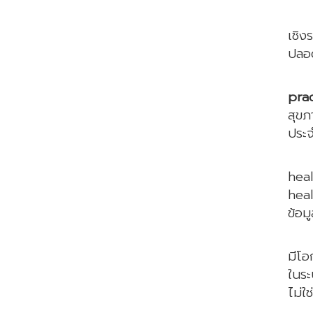
เงื
เชิง
ปลอด
อีก
pra
สุขภ
ประจ
ในมิ
heal
heal
ข้อม
นอกจ
มีโอ
ในระ
ไม่ใ