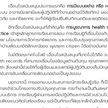
่อนไขสนับสนุนประการแรกคือ
การมีแบบอย่าง หรือ 
ระบบ อาจารย์แพทย์และผู้ปฏิบัติที่ทำงานอย่างมีวิสัยทัศน
ภัย และทรัพยากร จะทำให้ผู้เรียนซึมซับทัศนคติและพฤติกร
เงื่อนไขสนับสนุนที่สำคัญคือ
การบูรณาการ health
ctice
เข้าสู่หลักสูตรการเรียนการสอน การเรียนรู้ที่เชื่อมโยง
าพ นโยบายการจัดการทรัพยากร และการปรับปรุงคุณภาพบริก
ำบ้านพัฒนาอัตลักษณ์ของ system citizen ได้อย่างมั่นคง
ติของเทคโนโลยี เงื่อนไขสนับสนุนที่ขาดไม่ได้คือ ระบบ
th records ที่สามารถเชื่อมโยงข้อมูลด้านต้นทุน คุณภาพก
th สิ่งเหล่านี้ช่วยให้ทั้งผู้เรียนและแพทย์ผู้ปฏิบัติมองเห็นป
ูลในการขับเคลื่อนการพัฒนาอย่างเป็นรูปธรรม
ากนี้ การออกแบบประสบการณ์การเรียนรู้จริง ก็เป็นอีกห
กาสเข้าร่วมโครงการปรับปรุงคุณภาพ การทำงานเป็นทีมสหส
บบบริการ การเรียนรู้ผ่านการลงมือปฏิบัติและการมีส่วนร่วม
ช่เพียงแนวคิดในห้องเรียน แต่เป็นทักษะที่ฝังรากลึกในอัตลักษ