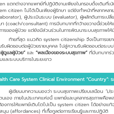
zen แตกต่างจากแพทย์ที่ปฏิบัติงานเพียงในกรอบดั้งเดิมที่เน้
em citizen ไม่ได้เป็นเพียงผู้รักษา แต่ยังทำหน้าที่หลากหลาย
laborator), ผู้ประเมินระบบ (evaluator), ผู้ผลักดันการเปลี
ษา (coach/consultant) การมีบทบาทที่กว้างขวางนี้ช่วยใ
การของผู้ป่วย แต่ยังมีส่วนร่วมในการพัฒนาระบบสุขภาพให้ม
ยที่สุด แนวคิด system citizenship จึงเป็นการขยา
รับผิดชอบต่อผู้ป่วยรายบุคคล ไปสู่ความรับผิดชอบต่อระบบ
“
ผู้ดูแลผู้ป่วย”
และ
“พลเมืองของระบบสุขภาพ”
ที่มีบทบาทร่
มและระบบบริการในระยะยาว
alth Care System Clinical Environment “Country”: ร
ผู้เขียนบทความมองว่า ระบบสุขภาพเปรียบเสมือน
“ประ
นเอง ภายในประเทศแห่งนี้ แพทย์และบุคลากรสุขภาพคือพลเมื
้องการให้แพทย์เติบโตไปเป็น system citizen ได้อย่างแท้จ
สนุน
(affordances) ที่เกื้อกูลต่อการเรียนรู้และการปฏิบัติ