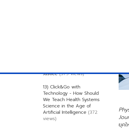
Education in Thai Health
Science Schools
(395 views)
11) SHEE sharing: แพทย์ยุคใหม่
กับแนวคิดพลเมืองของระบบ
สุขภาพ
(405 views)
12) SHEE Research -
Considering the Belmont
Report in Health Science
Education Research (2):
Justice
(379 views)
13) Click&Go with
Technology - How Should
We Teach Health Systems
Science in the Age of
Phys
Artificial Intelligence
(372
Jou
views)
ยุคใ