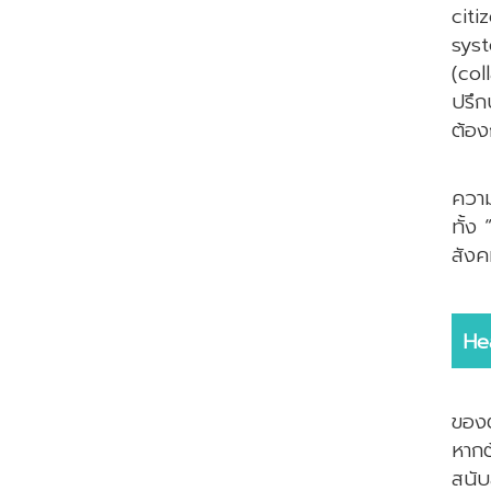
citi
syst
(col
ปรึก
ต้อง
ท้า
ความ
ทั้ง 
สังค
He
ของต
หากต
สนับ