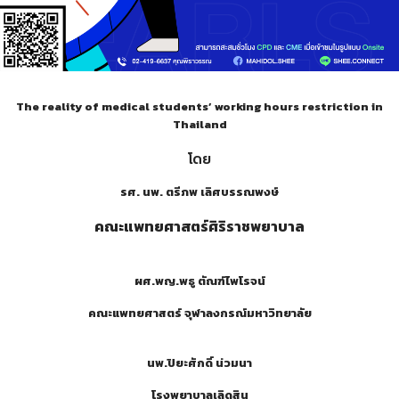
The reality of medical students’ working hours restriction in
Thailand
โดย
รศ
.
นพ
.
ตรีภพ เลิศบรรณพงษ์
คณะแพทยศาสตร์ศิริราชพยาบาล
ผศ
.
พญ
.
พธู ตัณฑ์ไพโรจน์
คณะแพทยศาสตร์ จุฬาลงกรณ์มหาวิทยาลัย
นพ
.
ปิยะศักดิ์ น่วมนา
โรงพยาบาลเลิดสิน