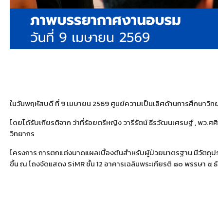
ในวันพฤหัสบดี ที่ 9 เมษายน 2569 ศูนย์ความเป็นเลิศด้านการศึกษ
โดยได้รับเกียรติจาก ว่าที่ร้อยตรีหญิง วารีรัตน์ ธีรวัฒนเศรษฐ์ ,
วิทยากร
โครงการ การตกแต่งบาดแผลเบื้องต้นสำหรับผู้ป่วยมาตรฐาน มีวัตถุป
ขึ้น ณ โถงจัดแสดง SiMR ชั้น 12 อาคารเฉลิมพระเกียรติ ๘๐ พรรษา