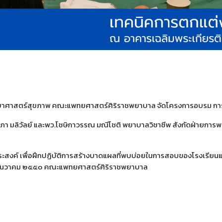
าวิทยาศาสตร์สุขภาพ คณะแพทยศาสตร์ศิริราชพยาบาล จัดโครงการอบรม กา
 พว.ศศิภา มลิวัลย์ และพว.โชษิกาวรรณ มณีโชติ พยาบาลวิชาชีพ สังกัดฝ่
ระสงค์ เพื่อฝึกปฏิบัติการสร้างบาดแผลที่พบบ่อยในการสอบของโรงเรียนแ
 ๕ ธันวาคม ๒๕๕๐ คณะแพทยศาสตร์ศิริราชพยาบาล