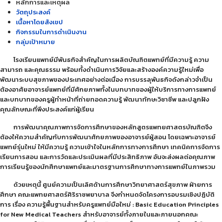
หลักการและเหตุผล
วัตถุประสงค์
เนื้อหาโดยสังเขป
กิจกรรมในการดำเนินงาน
กลุ่มเป้าหมาย
โรงเรียนแพทย์มีพันธกิจสำคัญในการผลิตบัณฑิตแพทย์ที่มีความรู้ ความ
สามารถ และคุณธรรม พร้อมทั้งดำเนินการวิจัยและสร้างองค์ความรู้ใหม่เพื่อ
พัฒนาระบบสุขภาพของประเทศอย่างต่อเนื่อง การบรรลุพันธกิจดังกล่าวจำเป็น
ต้องอาศัยอาจารย์แพทย์ที่มีศักยภาพทั้งในบทบาทของผู้ให้บริการทางการแพทย์
และบทบาทของครูผู้ทำหน้าที่ถ่ายทอดความรู้ พัฒนาทักษะวิชาชีพ และปลูกฝัง
คุณลักษณะที่พึงประสงค์แก่ผู้เรียน
การพัฒนาคุณภาพการจัดการศึกษาของหลักสูตรแพทยศาสตรบัณฑิตจึง
ต้องให้ความสำคัญกับการพัฒนาศักยภาพของอาจารย์ผู้สอน โดยเฉพาะอาจารย์
แพทย์รุ่นใหม่ ให้มีความรู้ ความเข้าใจในหลักการทางการศึกษา เทคนิคการจัดการ
เรียนการสอน และการวัดและประเมินผลที่มีประสิทธิภาพ อันจะส่งผลต่อคุณภาพ
การเรียนรู้ของนักศึกษาแพทย์และมาตรฐานการศึกษาทางการแพทย์ในภาพรวม
ด้วยเหตุนี้ ศูนย์ความเป็นเลิศด้านการศึกษาวิทยาศาสตร์สุขภาพ ฝ่ายการ
ศึกษา คณะแพทยศาสตร์ศิริราชพยาบาล จึงกำหนดจัดโครงการอบรมเชิงปฏิบัติ
การ เรื่อง ความรู้พื้นฐานสำหรับครูแพทย์มือใหม่ : Basic Education Principles
for New Medical Teachers สำหรับอาจารย์ทั้งภายในและภายนอกคณะ