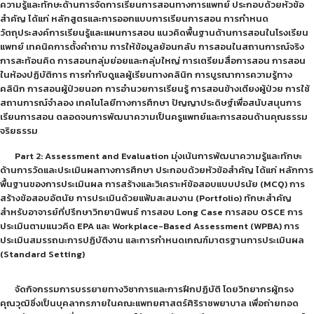
ความรู้และทักษะด้านการจัดการเรียนการสอนทางการแพทย์ ประกอบด้วยหัวข้อ
สำคัญ ได้แก่ หลักสูตรและการออกแบบการเรียนการสอน การกำหนด
วัตถุประสงค์การเรียนรู้และแผนการสอน แนวคิดพื้นฐานด้านการสอนในโรงเรียน
แพทย์ เทคนิคการตั้งคำถาม การให้ข้อมูลย้อนกลับ การสอนในสถานการณ์จริง
การสะท้อนคิด การสอนกลุ่มย่อยและกลุ่มใหญ่ การเตรียมสื่อการสอน การสอน
ในห้องปฏิบัติการ การกำกับดูแลผู้เรียนทางคลินิก การบูรณาการความรู้ทาง
คลินิก การสอนผู้ป่วยนอก การอำนวยการเรียนรู้ การสอนข้างเตียงผู้ป่วย การใช้
สถานการณ์จำลอง เทคโนโลยีทางการศึกษา ปัญญาประดิษฐ์เพื่อสนับสนุนการ
เรียนการสอน ตลอดจนการพัฒนาความเป็นครูแพทย์และการสอนด้านคุณธรรม
จริยธรรม
Part 2: Assessment and Evaluation มุ่งเน้นการพัฒนาความรู้และทักษะ
ด้านการวัดและประเมินผลทางการศึกษา ประกอบด้วยหัวข้อสำคัญ ได้แก่ หลักการ
พื้นฐานของการประเมินผล การสร้างและวิเคราะห์ข้อสอบแบบปรนัย (MCQ) การ
สร้างข้อสอบอัตนัย การประเมินด้วยแฟ้มสะสมงาน (Portfolio) ทักษะสำคัญ
สำหรับอาจารย์ที่ปรึกษาวิทยานิพนธ์ การสอบ Long Case การสอบ OSCE การ
ประเมินตามแนวคิด EPA และ Workplace-Based Assessment (WPBA) การ
ประเมินสมรรถนะการปฏิบัติงาน และการกำหนดเกณฑ์มาตรฐานการประเมินผล
(Standard Setting)
จัดกิจกรรมการบรรยายทางวิชาการและการฝึกปฏิบัติ โดยวิทยากรผู้ทรง
คุณวุฒิซึ่งเป็นบุคลากรภายในคณะแพทยศาสตร์ศิริราชพยาบาล เพื่อถ่ายทอด