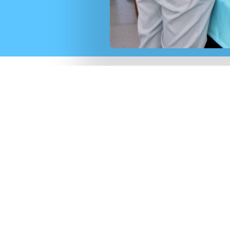
43
105