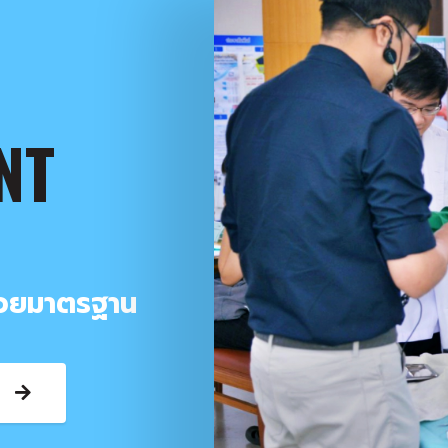
NT
่วยมาตรฐาน
า