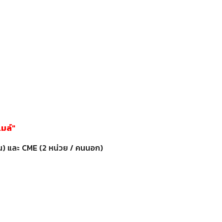
มล์"
นใน) และ CME (2 หน่วย / คนนอก)