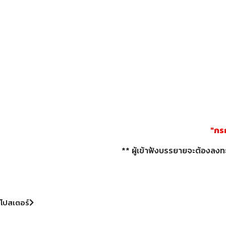
"กร
** ผู้เข้าฟังบรรยายจะต้องลงทะ
โปสเตอร์