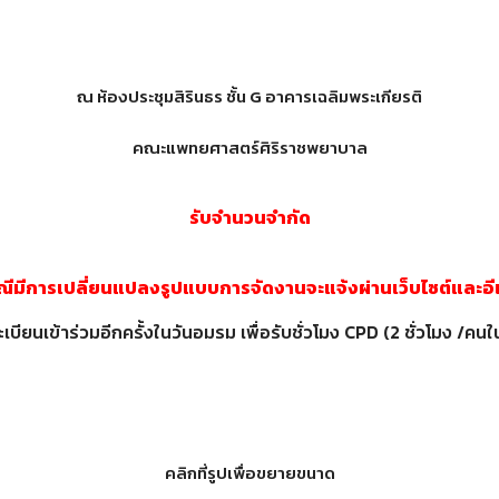
ณ ห้องประชุมสิรินธร ชั้น G อาคารเฉลิมพระเกียรติ
คณะแพทยศาสตร์ศิริราชพยาบาล
รับจำนวนจำกัด
ณีมีการเปลี่ยนแปลงรูปแบบการจัดงานจะแจ้งผ่านเว็บไซต์และอีเ
เบียนเข้าร่วมอีกครั้งในวันอมรม เพื่อรับชั่วโมง CPD (2 ชั่วโมง /ค
คลิกที่รูปเพื่อขยายขนาด