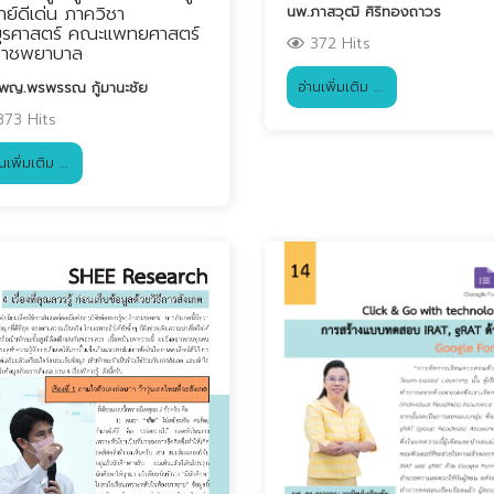
ย์ดีเด่น ภาควิชา
นพ.ภาสวุฒิ ศิริทองถาวร
ุรศาสตร์ คณะแพทยศาสตร์
372 Hits
ิราชพยาบาล
อ่านเพิ่มเติม …
 พญ.พรพรรณ กู้มานะชัย
73 Hits
านเพิ่มเติม …