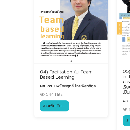
05)
04) Facilitation ใน Team-
in
Based Learning
การ
ผศ. ดร. นพ.ไอยฤทธิ์ ไทยพิสุทธิกุล
เรี
เป็
544 Hits
ผศ. 
อ่านเพิ่มเติม …
6
อ่