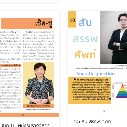
10) สับ สรรพ ศัพท์
เชิด-ชู : ผู้ซึ่งรับรางวัลครู