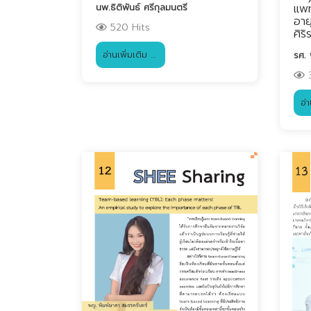
แพท
นพ.ธิติพันธ์ ศรีกุลมนตรี
อาย
520 Hits
ศิร
อ่านเพิ่มเติม …
รศ.
3
อ่