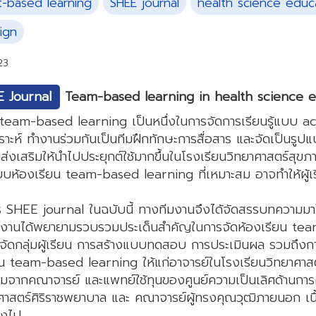
t-based learning
SHEE journal
health science educ
ign
23
 Journal
Team-based learning in health science 
team-based learning เป็นหนึ่งในการจัดการเรียนรู้แบบ activ
คราะห์ ทำงานร่วมกันเป็นทีมฝึกทักษะการสื่อสาร และจัดเป็นรูป
ส่งเสริมให้นำไปประยุกต์ใช้มากขึ้นในโรงเรียนวิทยาศาสตร์สุข
ห้องเรียน team-based learning ที่เหมาะสม อาจทำให้ผู้เรี
ร SHEE journal ในฉบับนี้ ทางทีมงานจึงได้จัดสรรบทควา
มงานได้พยายามรวบรวมประเด็นสำคัญในการจัดห้องเรียน tea
รจัดกลุ่มผู้เรียน การสร้างแบบทดสอบ การประเมินผล รวมถึง
ียน team-based learning ให้แก่อาจารย์ในโรงเรียนวิทยาศาสตร
มจากคณาจารย์ และแพทย์ใช้ทุนของศูนย์ความเป็นเลิศด้านกา
สตร์ศิริราชพยาบาล และ คณาจารย์ผู้ทรงคุณวุฒิภายนอก เนื้อห
ยิ่งไป