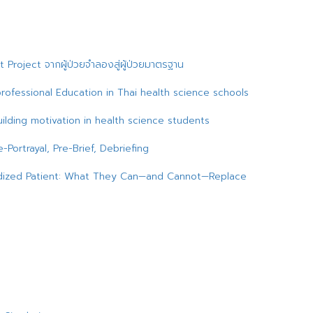
Project จากผู้ป่วยจำลองสู่ผู้ป่วยมาตรฐาน
ofessional Education in Thai health science schools
uilding motivation in health science students
e-Portrayal, Pre-Brief, Debriefing
ardized Patient: What They Can—and Cannot—Replace