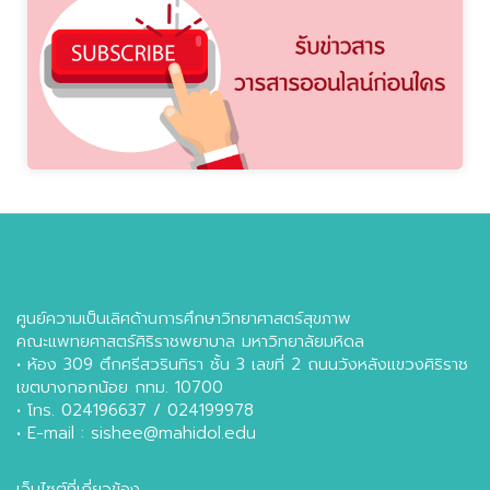
ศูนย์ความเป็นเลิศด้านการศึกษาวิทยาศาสตร์สุขภาพ
คณะแพทยศาสตร์ศิริราชพยาบาล มหาวิทยาลัยมหิดล
• ห้อง 309 ตึกศรีสวรินทิรา ชั้น 3 เลขที่ 2 ถนนวังหลังแขวงศิริราช
เขตบางกอกน้อย กทม. 10700
• โทร. 024196637 / 024199978
• E-mail : sishee@mahidol.edu
เว็บไซต์ที่เกี่ยวข้อง