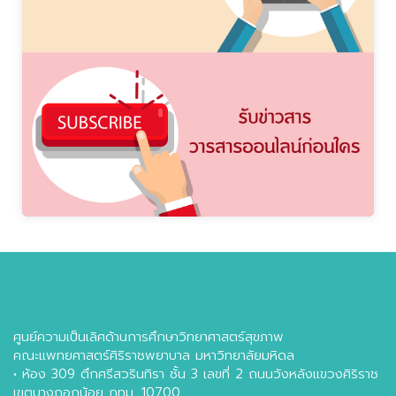
ศูนย์ความเป็นเลิศด้านการศึกษาวิทยาศาสตร์สุขภาพ
คณะแพทยศาสตร์ศิริราชพยาบาล มหาวิทยาลัยมหิดล
• ห้อง 309 ตึกศรีสวรินทิรา ชั้น 3 เลขที่ 2 ถนนวังหลังแขวงศิริราช
เขตบางกอกน้อย กทม. 10700