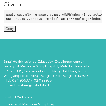
Citation
ยอดยิ่ง แดงประไพ. การสอนบรรยายอย่างมีปฏิสัมพันธ์ (Interact
URL: https://shee.si.mahidol.ac.th/knowledge/index.p
Copy
Siriraj Health science Education Excellence center
Faculty of Medicine Siriraj Hospital, Mahidol University
• Room 309, Srisavarindhira Building, 3rd Floor, No. 2
Wanglang Road, Siriraj, Bangkok Noi, Bangkok 10700
• Tel. 024196637 / 024199978
• E-mail : sishee@mahidol.edu
Related Websites
•
Faculty of Medicine Siriraj Hospital