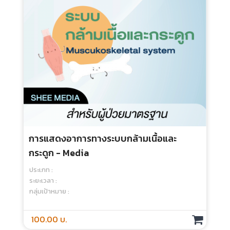
การเรียนรู้แบบจุลภาคในการศึกษาวิทยา
ศาสตร์สุขภาพ (Microlearning In Health
Science Education) - Media
ประเภท :
ระยะเวลา :
กลุ่มเป้าหมาย :
250.00 บ.