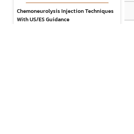
Chemoneurolysis Injection Techniques
With US/ES Guidance
ประเภท : Online Course
ระยะเวลา : -
กลุ่มเป้าหมาย : สำหรับทุกคน
3,500.00 บ.
แสดงรายการ 1 ถึง 6 จากทั้งหมด 6 (หน้าที่ 1)
หมวดสินค้า