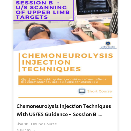
Chemoneurolysis Injection Techniques
With US/ES Guidance - Session B :
Ultrasound Scanning Of Common
ประเภท : Online Course
Targets In Upper Extremity
ระยะเวลา : -