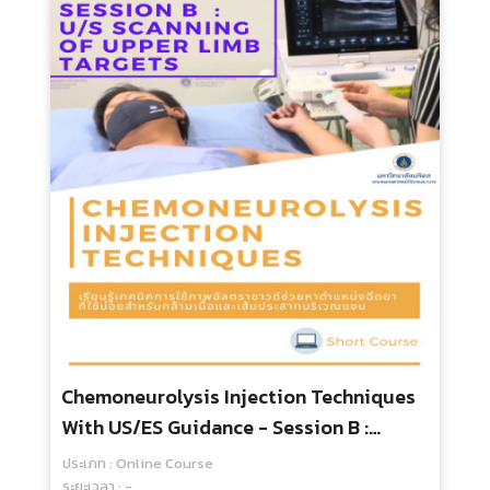
Chemoneurolysis Injection Techniques
With US/ES Guidance - Session B :
Ultrasound Scanning Of Common
ประเภท : Online Course
Targets In Upper Extremity
ระยะเวลา : -