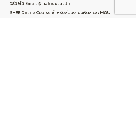
วิธีขอใช้ Email @mahidol.ac.th
SHEE Online Course สำหรับส่วนงานมหิดล และ MOU
การสมัครอบรม Online สำหรับบุคลากรที่อยู่ในสังกัด รพ.ร่วม
สอน
ระบบคำนวณราคา Online Course & Subscription
บริการลูกค้า
ติดต่อเรา
การคืนสินค้า
แผนผังเว็บไซต์
บัญชีผู้ใช้
บัญชีผู้ใช้