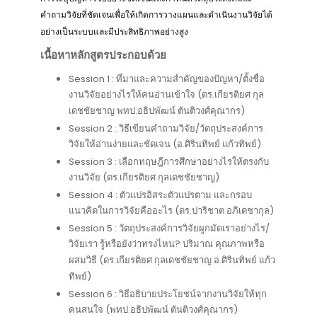
คำถามวิจัยที่ชัดเจนเพื่อให้เกิดการวางแผนและดำเนินงานวิจัยได้
อย่างเป็นระบบและมีประสิทธิภาพอย่างสูง
เนื้อหาหลักสูตรประกอบด้วย
Session 1 : ที่มาและความสำคัญของปัญหา/ตั้งชื่อ
งานวิจัยอย่างไรให้คนอ่านเข้าใจ (ดร.เกียรติยศ กุล
เดชชัยชาญ พทป.อธิปพัฒน์ ตันติวงศ์คุณากร)
Session 2 : วิธีเขียนคำถามวิจัย/วัตถุประสงค์การ
วิจัยให้อ่านง่ายและชัดเจน (อ.ศิรินทิพย์ แก้วทิพย์)
Session 3 : เลือกทฤษฎีการศึกษาอย่างไรให้ตรงกับ
งานวิจัย (ดร.เกียรติยศ กุลเดชชัยชาญ)
Session 4 : ตัวแปรอิสระตัวแปรตาม และกรอบ
แนวคิดในการวิจัยคืออะไร (ดร.ปาริชาต อภิเดชากุล)
Session 5 : วัตถุประสงค์การวิจัยผูกมัดเราอย่างไร/
วิจัยเรา รู้หรือยังว่าทรงไหน? ปริมาณ คุณภาพหรือ
ผสมวิธี (ดร.เกียรติยศ กุลเดชชัยชาญ อ.ศิรินทิพย์ แก้ว
ทิพย์)
Session 6 : วิธีอธิบายประโยชน์จากงานวิจัยให้ทุก
คนสนใจ (พทป.อธิปพัฒน์ ตันติวงศ์คุณากร)