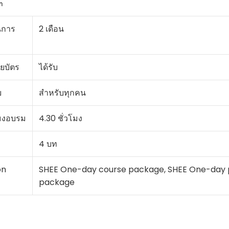
า
นการ
2 เดือน
ยบัตร
ได้รับ
บ
สำหรับทุกคน
มงอบรม
4.30 ชั่วโมง
4 บท
on
SHEE One-day course package, SHEE One-day p
package