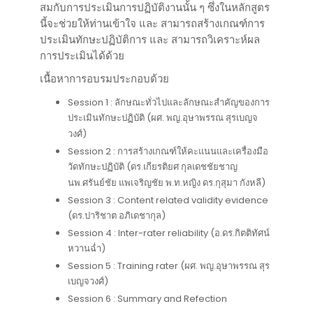
สมกับการประเมินการปฏิบัติงานนั้น ๆ ซึ่งในหลักสูตร
นี้จะช่วยให้ท่านเข้าใจ และ สามารถสร้างเกณฑ์การ
ประเมินทักษะปฏิบัติการ และ สามารถวิเคราะห์ผล
การประเมินได้ด้วย
เนื้อหาการอบรมประกอบด้วย
Session 1 : ลักษณะทั่วไปและลักษณะสำคัญของการ
ประเมินทักษะปฏิบัติ (ผศ. พญ.อุษาพรรณ สุรเบญจ
วงศ์)
Session 2 : การสร้างเกณฑ์ให้คะแนนและเครื่องมือ
วัดทักษะปฏิบัติ (ดร.เกียรติยศ กุลเดชชัยชาญ
นพ.ศรันย์ชัย แพเจริญชัย พ.ท.หญิง ดร.กุสุมา กังหลี)
Session 3 : Content related validity evidence
(ดร.ปาริชาต อภิเดชากุล)
Session 4 : Inter-rater reliability (อ.ดร.กิตติทัศน์
หวานฉ่ำ)
Session 5 : Training rater (ผศ. พญ.อุษาพรรณ สุร
เบญจวงศ์)
Session 6 : Summary and Refection