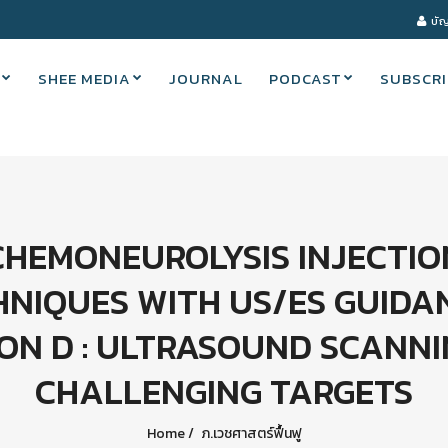
บัญ
SHEE MEDIA
JOURNAL
PODCAST
SUBSCRI
CHEMONEUROLYSIS INJECTIO
HNIQUES WITH US/ES GUIDAN
ION D : ULTRASOUND SCANNI
CHALLENGING TARGETS
Home
ภ.เวชศาสตร์ฟื้นฟู