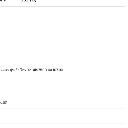
ณลลนา ภู่ระย้า โทร.02-4197508 ต่อ 107,110
มัติ