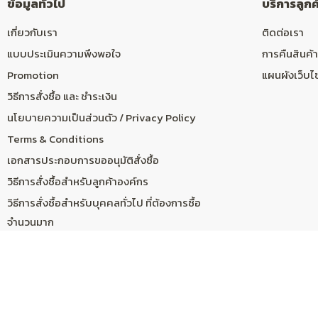
ข้อมูลทั่วไป
บริการลูกค
เกี่ยวกับเรา
ติดต่อเรา
แบบประเมินความพึงพอใจ
การคืนสินค้า
Promotion
แผนผังเว็บไ
วิธีการสั่งซื้อ และ ชำระเงิน
นโยบายความเป็นส่วนตัว / Privacy Policy
Terms & Conditions
เอกสารประกอบการขออนุมัติสั่งซื้อ
วิธีการสั่งซื้อสำหรับลูกค้าองค์กร
วิธีการสั่งซื้อสำหรับบุคคลทั่วไป ที่ต้องการซื้อ
จำนวนมาก
วิธีขอใช้ Email @mahidol.ac.th
SHEE Online Course สำหรับส่วนงานมหิดล และ
MOU
การสมัครอบรม Online สำหรับบุคลากรที่อยู่ใน
สังกัด รพ.ร่วมสอน