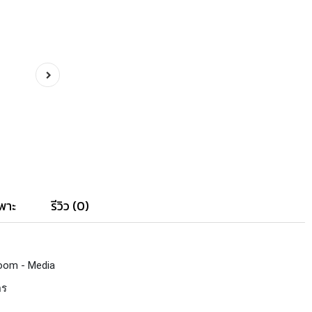
พาะ
รีวิว (0)
room - Media
ตร