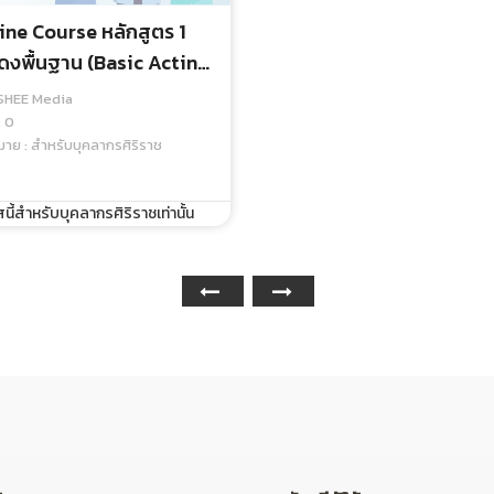
ine Course หลักสูตร 1
งพื้นฐาน (basic Acting)
le 1 Becoming A
 SHEE Media
rdized Patient - Media
: 0
หมาย : สำหรับบุคลากรศิริราช
นี้สำหรับบุคลากรศิริราชเท่านั้น