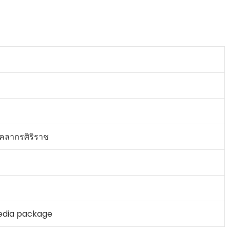
ุคลากรศิริราช
ง
edia package