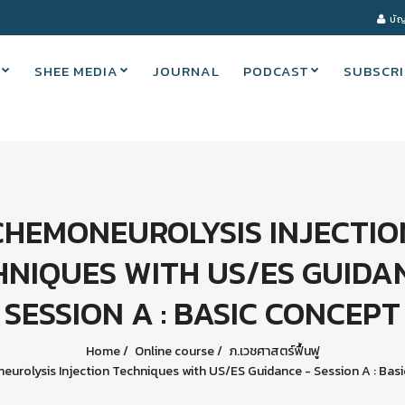
บัญ
SHEE MEDIA
JOURNAL
PODCAST
SUBSCRI
CHEMONEUROLYSIS INJECTIO
HNIQUES WITH US/ES GUIDAN
SESSION A : BASIC CONCEPT
Home
Online course
ภ.เวชศาสตร์ฟื้นฟู
urolysis Injection Techniques with US/ES Guidance - Session A : Bas