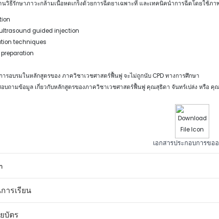
้นฐานวิธีรักษาภาวะกล้ามเนื้อหดเกร็งด้วยการฉีดยาเฉพาะที่ และเทคนิคนำการฉีดโดยใช้ภ
ion
r ultrasound guided injection
ation techniques
 preparation
บการอบรมในหลักสูตรของ ภาควิชาเวชศาสตร์ฟื้นฟู จะไม่ถูกนับ CPD ทางการศึกษา
บถามข้อมูล เกี่ยวกับหลักสูตรของภาควิชาเวชศาสตร์ฟื้นฟู คุณสุธิดา จันทร์เปล่ง หรือ คุ
เอกสารประกอบการขออนุ
า
การเรียน
ยบัตร