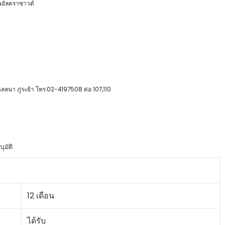
าพอัลตราซาวด์
ณลลนา ภู่ระย้า โทร.02-4197508 ต่อ 107,110
มัติ
12 เดือน
ได้รับ