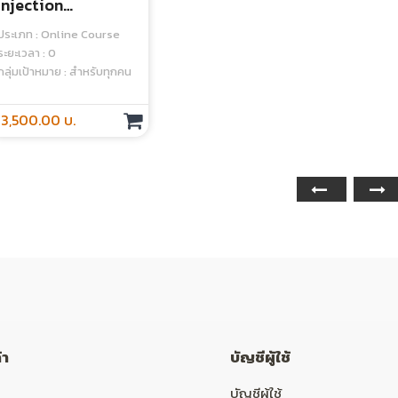
Injection
Techniques With
ประเภท : Online Course
US/ES Guidance
ระยะเวลา : 0
กลุ่มเป้าหมาย : สำหรับทุกคน
3,500.00 บ.
้า
บัญชีผู้ใช้
บัญชีผู้ใช้