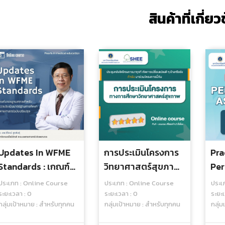
สินค้าที่เกี่ย
Updates In WFME
การประเมินโครงการ
Pra
Standards : เกณฑ์
วิทยาศาสตร์สุขภาพ
Per
มาตรฐานสากล
- Online Course
Ass
ประเภท : Online Course
ประเภท : Online Course
ประเ
สำหรับตรวจประเมิน
Onl
ระยะเวลา : 0
ระยะเวลา : 0
ระยะเ
กลุ่มเป้าหมาย : สำหรับทุกคน
กลุ่มเป้าหมาย : สำหรับทุกคน
กลุ่ม
มาตรฐานการศึกษา
แพทยศาสตร์ฉบับ