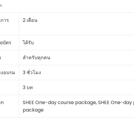
า
นการ
2 เดือน
ยบัตร
ได้รับ
บ
สำหรับทุกคน
มงอบรม
3 ชั่วโมง
3 บท
on
SHEE One-day course package, SHEE One-day p
package