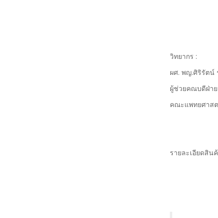
วิทยากร :
ผศ. พญ.ศิริรัตน
ผู้ช่วยคณบดีฝ่
คณะแพทยศาสตร์
รายละเอียดสิน
แบบทด
หลังจากผ่