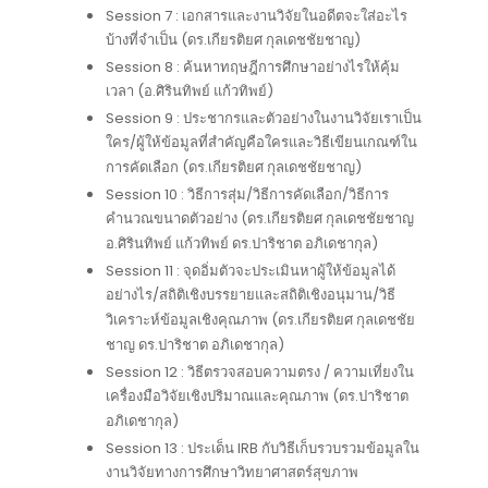
Session 7 : เอกสารและงานวิจัยในอดีตจะใส่อะไร
บ้างที่จำเป็น (ดร.เกียรติยศ กุลเดชชัยชาญ)
Session 8 : ค้นหาทฤษฎีการศึกษาอย่างไรให้คุ้ม
เวลา (อ.ศิรินทิพย์ แก้วทิพย์)
Session 9 : ประชากรและตัวอย่างในงานวิจัยเราเป็น
ใคร/ผู้ให้ข้อมูลที่สำคัญคือใครและวิธีเขียนเกณฑ์ใน
การคัดเลือก (ดร.เกียรติยศ กุลเดชชัยชาญ)
Session 10 : วิธีการสุ่ม/วิธีการคัดเลือก/วิธีการ
คำนวณขนาดตัวอย่าง (ดร.เกียรติยศ กุลเดชชัยชาญ
อ.ศิรินทิพย์ แก้วทิพย์ ดร.ปาริชาต อภิเดชากุล)
Session 11 : จุดอิ่มตัวจะประเมินหาผู้ให้ข้อมูลได้
อย่างไร/สถิติเชิงบรรยายและสถิติเชิงอนุมาน/วิธี
วิเคราะห์ข้อมูลเชิงคุณภาพ (ดร.เกียรติยศ กุลเดชชัย
ชาญ ดร.ปาริชาต อภิเดชากุล)
Session 12 : วิธีตรวจสอบความตรง / ความเที่ยงใน
เครื่องมือวิจัยเชิงปริมาณและคุณภาพ (ดร.ปาริชาต
อภิเดชากุล)
Session 13 : ประเด็น IRB กับวิธีเก็บรวบรวมข้อมูลใน
งานวิจัยทางการศึกษาวิทยาศาสตร์สุขภาพ