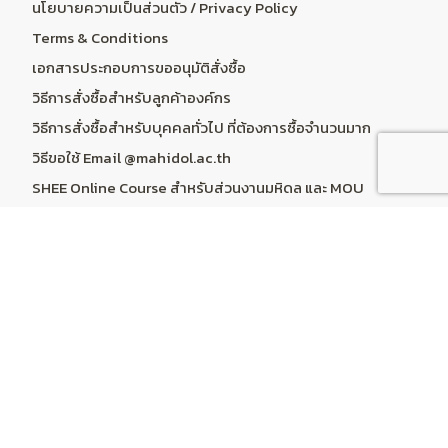
นโยบายความเป็นส่วนตัว / Privacy Policy
Terms & Conditions
เอกสารประกอบการขออนุมัติสั่งซื้อ
วิธีการสั่งซื้อสำหรับลูกค้าองค์กร
วิธีการสั่งซื้อสำหรับบุคคลทั่วไป ที่ต้องการซื้อจำนวนมาก
วิธีขอใช้ Email @mahidol.ac.th
SHEE Online Course สำหรับส่วนงานมหิดล และ MOU
การสมัครอบรม Online สำหรับบุคลากรที่อยู่ในสังกัด รพ.ร่วม
สอน
ระบบคำนวณราคา Online Course & Subscription
บริการลูกค้า
ติดต่อเรา
การคืนสินค้า