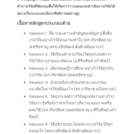
คำถามวิจัยที่ชัดเจนเพื่อให้เกิดการวางแผนและดำเนินงานวิจัยได้
อย่างเป็นระบบและมีประสิทธิภาพอย่างสูง
เนื้อหาหลักสูตรประกอบด้วย
Session 1 : ที่มาและความสำคัญของปัญหา/ตั้งชื่อ
งานวิจัยอย่างไรให้คนอ่านเข้าใจ (ดร.เกียรติยศ กุล
เดชชัยชาญ พทป.อธิปพัฒน์ ตันติวงศ์คุณากร)
Session 2 : วิธีเขียนคำถามวิจัย/วัตถุประสงค์การ
วิจัยให้อ่านง่ายและชัดเจน (อ.ศิรินทิพย์ แก้วทิพย์)
Session 3 : เลือกทฤษฎีการศึกษาอย่างไรให้ตรงกับ
งานวิจัย (ดร.เกียรติยศ กุลเดชชัยชาญ)
Session 4 : ตัวแปรอิสระตัวแปรตาม และกรอบ
แนวคิดในการวิจัยคืออะไร (ดร.ปาริชาต อภิเดชากุล)
Session 5 : วัตถุประสงค์การวิจัยผูกมัดเราอย่างไร/
วิจัยเรา รู้หรือยังว่าทรงไหน? ปริมาณ คุณภาพหรือ
ผสมวิธี (ดร.เกียรติยศ กุลเดชชัยชาญ อ.ศิรินทิพย์ แก้ว
ทิพย์)
Session 6 : วิธีอธิบายประโยชน์จากงานวิจัยให้ทุก
คนสนใจ (พทป.อธิปพัฒน์ ตันติวงศ์คุณากร)