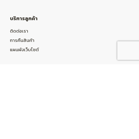
บริการลูกค้า
ติดต่อเรา
การคืนสินค้า
แผนผังเว็บไซต์
บัญชีผู้ใช้
บัญชีผู้ใช้
ประวัติการสั่งซื้อ
รายการที่อยากได้
จดหมายข่าว
Powered By
OpenCart