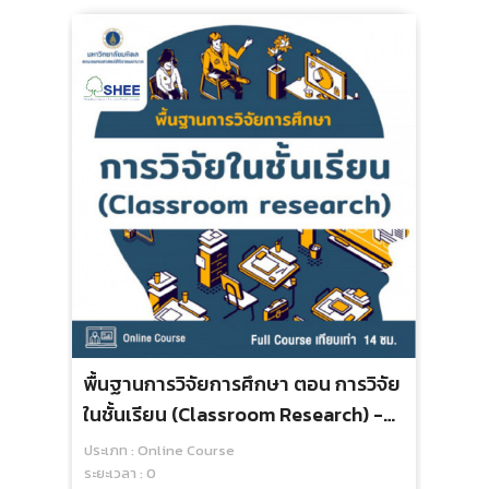
พื้นฐานการวิจัยการศึกษา ตอน การวิจัย
การ
ในชั้นเรียน (Classroom Research) -
ประเ
Online Course
ระยะเ
ประเภท : Online Course
กลุ่
ระยะเวลา : 0