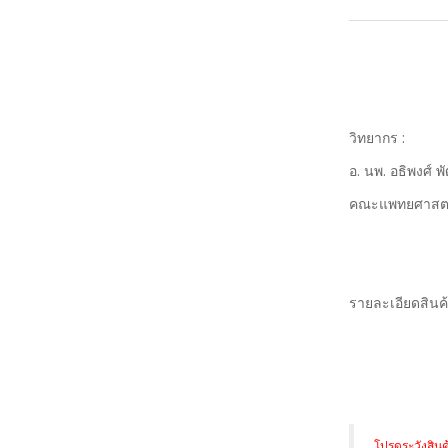
วิทยากร :
อ. นพ. อธิพงศ์ 
คณะแพทยศาสตร์
รายละเอียดสิน
แบบทด
หลังจากผ่
โปรดระวังสินค้