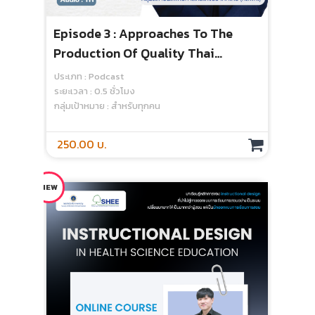
Episode 3 : Approaches To The
Epi
Production Of Quality Thai
Phi
Physicians แนวทางการพัฒนาการ
หลา
ประเภท : Podcast
ประเ
ผลิตแพทย์ไทย
เรี
ระยะเวลา : 0.5 ชั่วโมง
ระยะเ
กลุ่มเป้าหมาย : สำหรับทุกคน
กลุ่
250.00 บ.
250
NEW