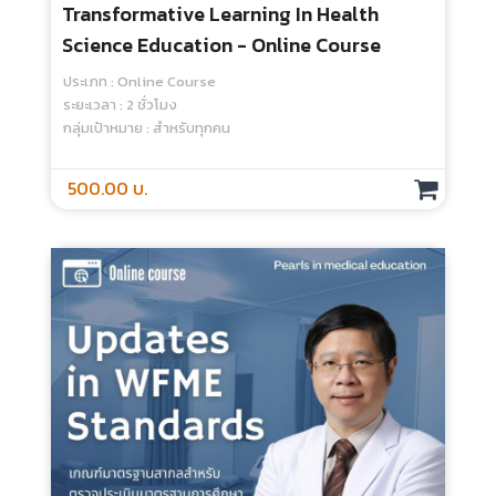
Reconstruction Of TQF1 Effects On
Medical School And Curriculum ผลกระ
ทบของการปรับ มคอ.1 สาขาแพทยศาสตร์
ประเภท : Online Course
ต่อโรงเรียนแพทย์และหลักสูตรแพทยศาสตร์
ระยะเวลา : 2 ชั่วโมง
กลุ่มเป้าหมาย : สำหรับทุกคน
- Online Course
500.00 บ.