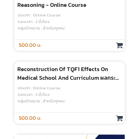
Practical Points In Developing And
Administering Written Exam (MCQ,
Essay) (Part 1) - Online Course
ประเภท : Online Course
ระยะเวลา : 10 ชั่วโมง