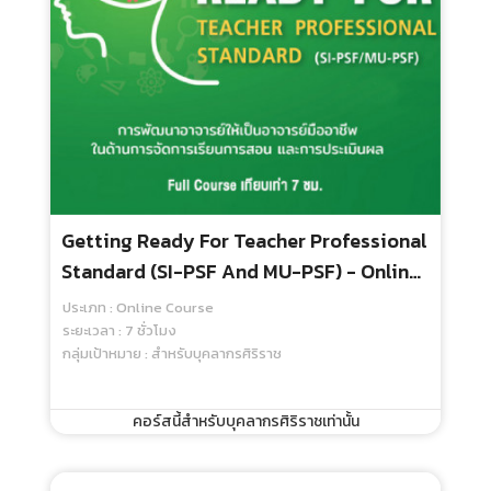
Effective Teaching In The Operating
Room การสอนในห้องผ่าตัดให้มีประสิทธิภาพ
- Online Course
ประเภท : Online Course
ระยะเวลา : 2 ชั่วโมง
กลุ่มเป้าหมาย : สำหรับทุกคน
500.00 บ.