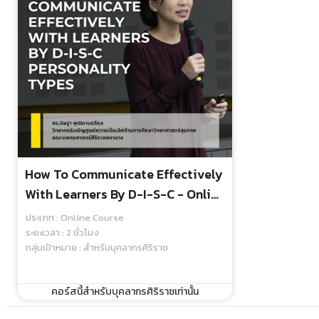
How To Communicate Effectively
With Learners By D-I-S-C - Online
Course
ประเภท : Online Course
ระยะเวลา : 2 ชั่วโมง
กลุ่มเป้าหมาย : สำหรับบุคลากรศิริราช
คอร์สนี้สำหรับบุคลากรศิริราชเท่านั้น