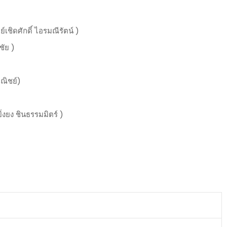
ิดศักดิ์ ไอรมณีรัตน์ )
ัย )
ณิชย์)
งยง ชินธรรมมิตร์ )