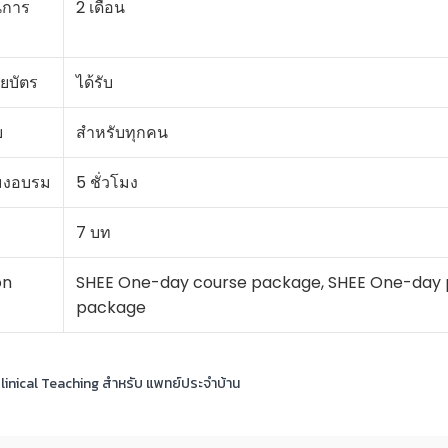
นการ
2 เดือน
ยบัตร
ได้รับ
บ
สำหรับทุกคน
มงอบรม
5 ชั่วโมง
7 บท
on
SHEE One-day course package, SHEE One-day p
package
linical Teaching สำหรับ แพทย์ประจำบ้าน