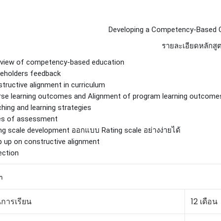
Developing a Competency-Based C
รายละเอียดหลักสู
rview of competency-based education
keholders feedback
tructive alignment in curriculum
rse learning outcomes and Alignment of program learning outcome
hing and learning strategies
es of assessment
ng scale development ออกแบบ Rating scale อย่างง่ายได้
 up on constructive alignment
ection
า
การเรียน
12 เดือน