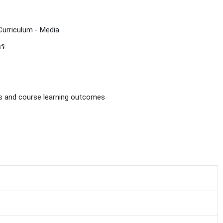
urriculum - Media
ตร
s and course learning outcomes