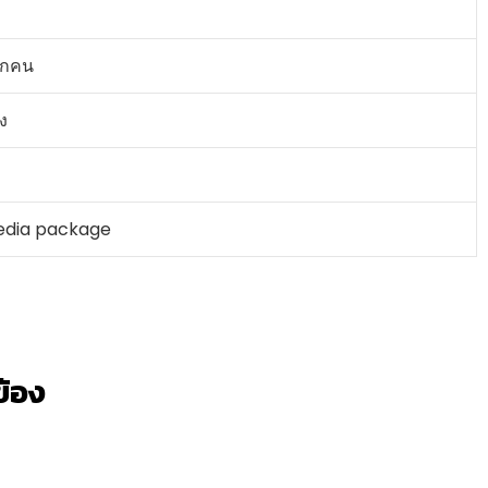
ุกคน
ง
edia package
วข้อง