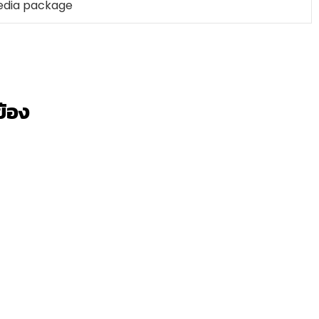
edia package
วข้อง