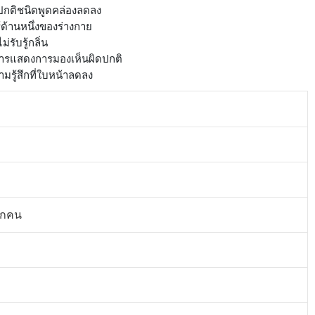
ปกติชนิดพูดคล่องลดลง
้ด้านหนึ่งของร่างกาย
ับรู้กลิ่น
าการแสดงการมองเห็นผิดปกติ
มรู้สึกที่ใบหน้าลดลง
ุกคน