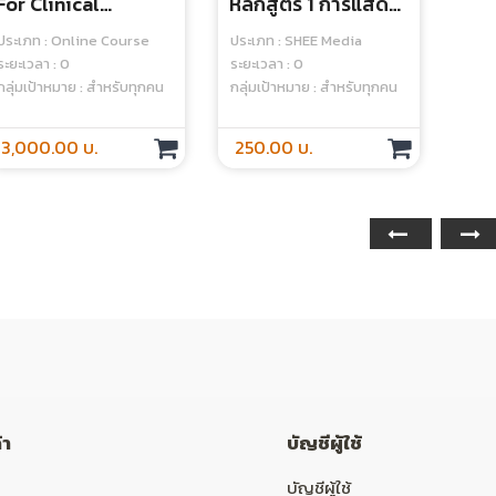
For Clinical
หลักสูตร 1 การแสดง
Teachers - Online
พื้นฐาน (basic
ประเภท : Online Course
ประเภท : SHEE Media
Course
Acting) : Module 1
ระยะเวลา : 0
ระยะเวลา : 0
กลุ่มเป้าหมาย : สำหรับทุกคน
กลุ่มเป้าหมาย : สำหรับทุกคน
Becoming A
Standardized
3,000.00 บ.
250.00 บ.
Patient - Media
้า
บัญชีผู้ใช้
บัญชีผู้ใช้