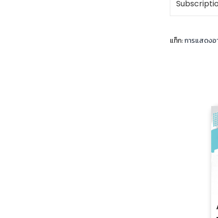
Subscripti
แท็ก:
การแสดงอา