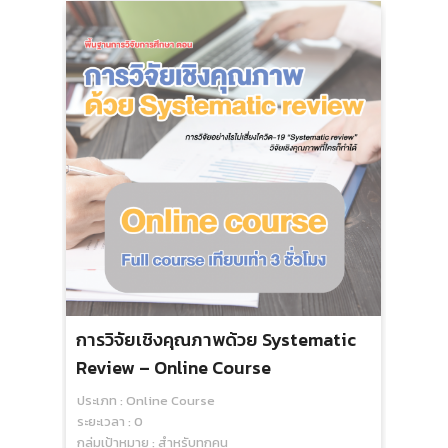
การวิจัยเชิงคุณภาพด้วย Systematic
เทค
Review – Online Course
ศึก
ประเภท : Online Course
Co
ระยะเวลา : 0
ประเ
กลุ่มเป้าหมาย : สำหรับทุกคน
ระยะเ