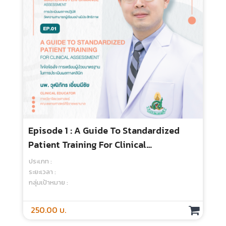
Episode 09 : Start With Why“เริ่มต้นที่
‘Why’ จุดประกายความสำเร็จในชีวิตและการ
ศึกษาแพทย์”
ประเภท :
ระยะเวลา :
กลุ่มเป้าหมาย :
250.00 บ.