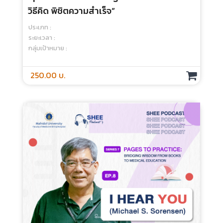
250.00 บ.
Episode 05 : Learning How To Learn
“เข้าใจกระบวนการเรียนรู้ของสมอง …ใครๆก็
เก่งได้”
ประเภท :
ระยะเวลา :
กลุ่มเป้าหมาย :
250.00 บ.
Episode 06 : Adult Learning In Action
ประเภท :
ระยะเวลา :
กลุ่มเป้าหมาย :