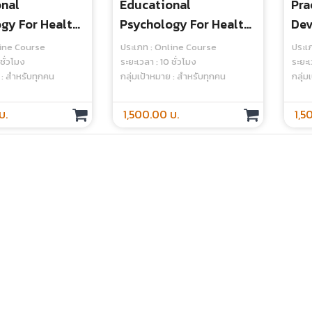
nal
Educational
Pra
gy For Health
Psychology For Health
Dev
Teachers (Part
Science Teachers (Part
Adm
line Course
ประเภท : Online Course
ประเ
ne Course
2) - Online Course
Exa
ชั่วโมง
ระยะเวลา : 10 ชั่วโมง
ระยะเ
 : สำหรับทุกคน
กลุ่มเป้าหมาย : สำหรับทุกคน
กลุ่ม
(Pa
บ.
1,500.00 บ.
1,5