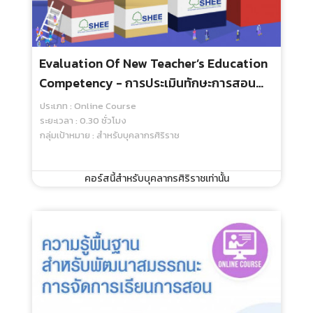
Evaluation Of New Teacher’s Education
Competency - การประเมินทักษะการสอน
และเจตคติความเป็นครู
ประเภท : Online Course
ระยะเวลา : 0.30 ชั่วโมง
กลุ่มเป้าหมาย : สำหรับบุคลากรศิริราช
คอร์สนี้สำหรับบุคลากรศิริราชเท่านั้น