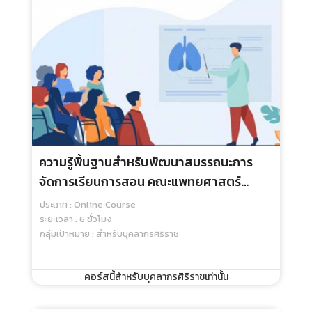
ความรู้พื้นฐานสำหรับพัฒนาสมรรถนะการ
จัดการเรียนการสอน คณะแพทยศาสตร์
ศิริราชพยาบาล
ประเภท : Online Course
ระยะเวลา : 6 ชั่วโมง
กลุ่มเป้าหมาย : สำหรับบุคลากรศิริราช
คอร์สนี้สำหรับบุคลากรศิริราชเท่านั้น